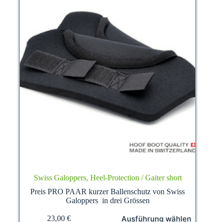
page
Swiss Galoppers, Heel-Protection / Gaiter short
Preis PRO PAAR kurzer Ballenschutz von Swiss
Galoppers in drei Grössen
This
Ausführung wählen
23,00
€
product