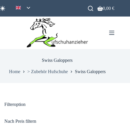
Zum
Inhalt
0,00
€
Warenkorb
springen
Swiss Galoppers
Home
> Zubehör Hufschuhe
Swiss Galoppers
Filteroption
Nach Preis filtern