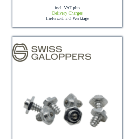
multiple
incl. VAT
plus
variants.
Delivery Charges
The
Lieferzeit:
2-3 Werktage
options
may
be
chosen
on
the
product
page