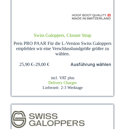
Swiss Galoppers, Closure Strap
Preis PRO PAAR Für die L-Version Swiss Galoppers
empfehlen wir eine Verschlussbandgröße größer zu
wählen.
This
Ausführung wählen
25,90
€
–
29,00
€
product
has
multiple
incl. VAT
plus
variants.
Delivery Charges
The
Lieferzeit:
2-3 Werktage
options
may
be
chosen
on
the
product
page