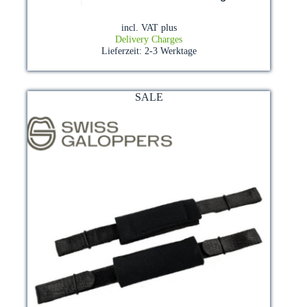
has
multiple
incl. VAT
plus
variants.
Delivery Charges
The
Lieferzeit:
2-3 Werktage
options
may
be
chosen
SALE
on
the
product
page