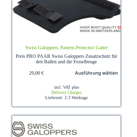
Swiss Galoppers, Pastern-Protector/ Gaiter
Preis PRO PAAR Swiss Galoppers Zusatzschutz für
den Ballen und die Fesselbeuge
This
Ausführung wählen
29,00
€
product
has
multiple
incl. VAT
plus
variants.
Delivery Charges
The
Lieferzeit:
2-3 Werktage
options
may
be
chosen
on
the
product