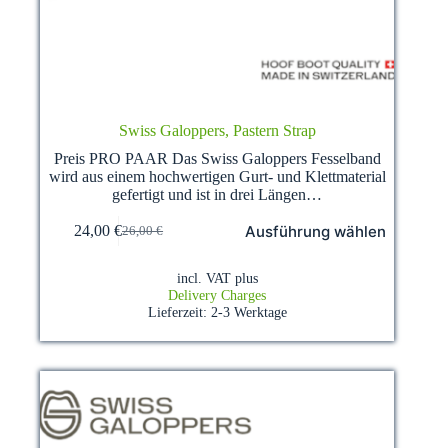
Swiss Galoppers, Pastern Strap
Preis PRO PAAR Das Swiss Galoppers Fesselband
wird aus einem hochwertigen Gurt- und Klettmaterial
gefertigt und ist in drei Längen…
This
Ausführung wählen
24,00
€
26,00
€
product
Ursprünglicher
Aktueller
has
Preis
Preis
multiple
war:
ist:
incl. VAT
plus
variants.
26,00 €
24,00 €.
Delivery Charges
The
Lieferzeit:
2-3 Werktage
options
may
be
chosen
on
the
product