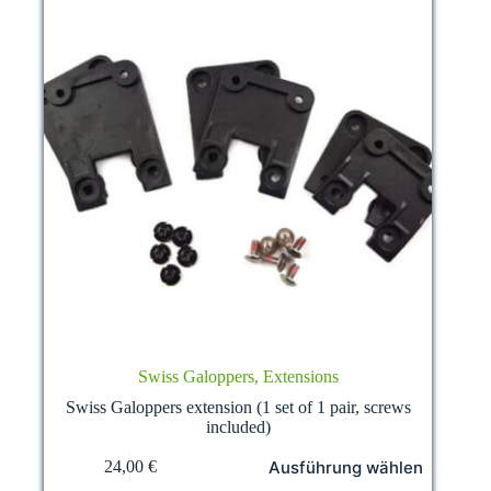
Swiss Galoppers, Extensions
Swiss Galoppers extension (1 set of 1 pair, screws
included)
This
Ausführung wählen
24,00
€
product
has