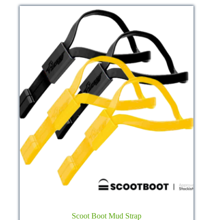
be
chosen
on
the
product
page
Scoot Boot Mud Strap