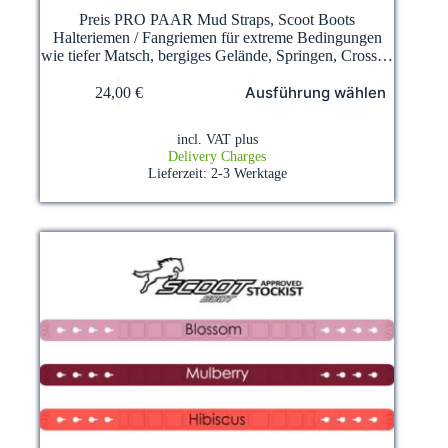
Preis PRO PAAR Mud Straps, Scoot Boots
Halteriemen / Fangriemen für extreme Bedingungen
wie tiefer Matsch, bergiges Gelände, Springen, Cross…
This
Ausführung wählen
24,00
€
product
has
multiple
incl. VAT
plus
variants.
Delivery Charges
The
Lieferzeit:
2-3 Werktage
options
may
be
chosen
on
the
product
page