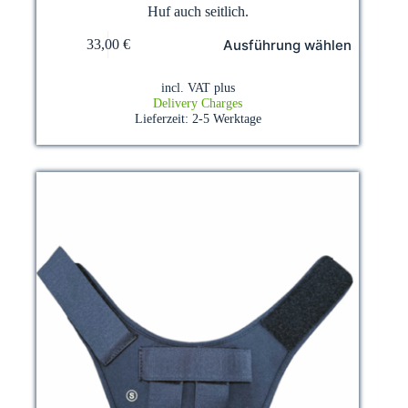
Huf auch seitlich.
This
Ausführung wählen
33,00
€
product
has
multiple
incl. VAT
plus
variants.
Delivery Charges
The
Lieferzeit:
2-5 Werktage
options
may
be
chosen
on
the
product
page