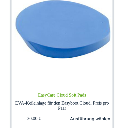
EasyCare Cloud Soft Pads
EVA-Keileinlage für den Easyboot Cloud. Preis pro
Paar
This
Ausführung wählen
30,00
€
product
has