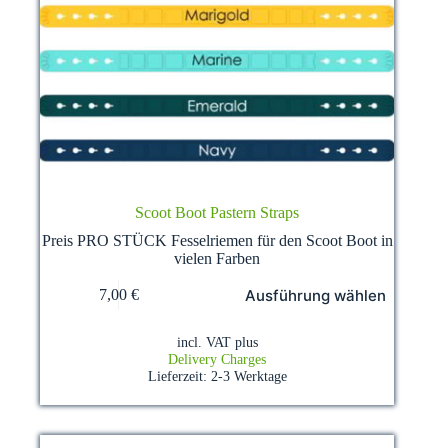
Scoot Boot Pastern Straps
Preis PRO STÜCK Fesselriemen für den Scoot Boot in
vielen Farben
This
Ausführung wählen
7,00
€
product
has
multiple
incl. VAT
plus
variants.
Delivery Charges
The
Lieferzeit:
2-3 Werktage
options
may
be
chosen