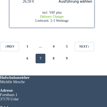
Ausführung wählen
26,50
€
product
has
multiple
incl. VAT
plus
variants.
Delivery Charges
The
Lieferzeit:
2-3 Werktage
options
may
be
chosen
on
the
1
…
4
5
PREV
NEXT
product
page
6
7
8
9
Hufschuhanzieher
Michèle Mesche
Adresse
Forsthaus 1
37170 Uslar