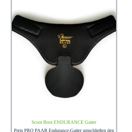
on
the
product
page
Scoot Boot ENDURANCE Gaiter
Preis PRO PAAR Endurance-Gaiter umschließen den