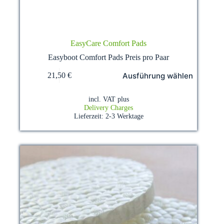
EasyCare Comfort Pads
Easyboot Comfort Pads Preis pro Paar
This
Ausführung wählen
21,50
€
product
has
multiple
incl. VAT
plus
variants.
Delivery Charges
The
Lieferzeit:
2-3 Werktage
options
may
be
chosen
on
the
product
page