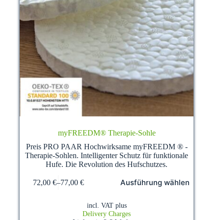
myFREEDM® Therapie-Sohle
Preis PRO PAAR Hochwirksame myFREEDM ® -
Therapie-Sohlen. Intelligenter Schutz für funktionale
Hufe. Die Revolution des Hufschutzes.
This
Ausführung wählen
72,00
€
–
77,00
€
product
has
multiple
incl. VAT
plus
variants.
Delivery Charges
The