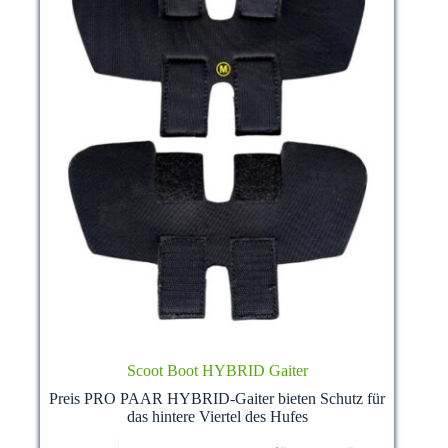
product
page
Scoot Boot HYBRID Gaiter
Preis PRO PAAR HYBRID-Gaiter bieten Schutz für
das hintere Viertel des Hufes
This