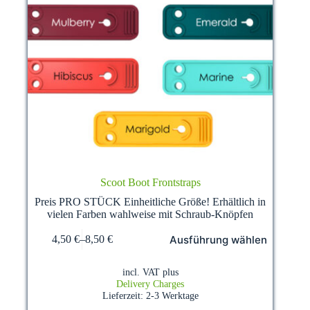
Scoot Boot Frontstraps
Preis PRO STÜCK Einheitliche Größe! Erhältlich in
vielen Farben wahlweise mit Schraub-Knöpfen
This
Ausführung wählen
4,50
€
–
8,50
€
product
has
multiple
incl. VAT
plus
variants.
Delivery Charges
The
Lieferzeit:
2-3 Werktage
options