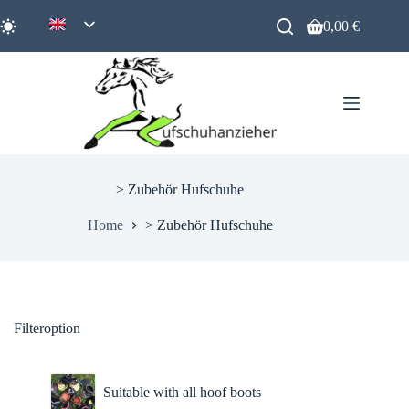
Zum
Inhalt
0,00
€
Warenkorb
springen
> Zubehör Hufschuhe
Home
> Zubehör Hufschuhe
Filteroption
Suitable with all hoof boots