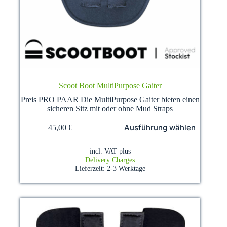
Scoot Boot MultiPurpose Gaiter
Preis PRO PAAR Die MultiPurpose Gaiter bieten einen
sicheren Sitz mit oder ohne Mud Straps
This
Ausführung wählen
45,00
€
product
has
multiple
incl. VAT
plus
variants.
Delivery Charges
The
Lieferzeit:
2-3 Werktage
options
may
be
chosen
on
the