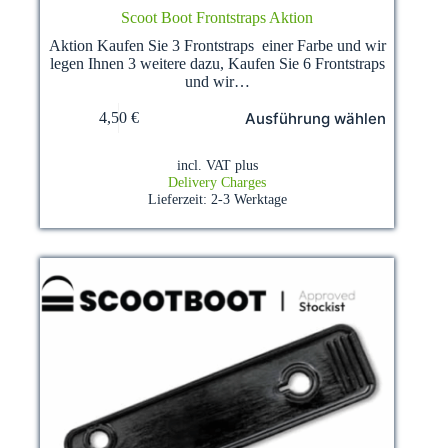
Scoot Boot Frontstraps Aktion
Aktion Kaufen Sie 3 Frontstraps einer Farbe und wir
legen Ihnen 3 weitere dazu, Kaufen Sie 6 Frontstraps
und wir…
This
Ausführung wählen
4,50
€
product
has
multiple
incl. VAT
plus
variants.
Delivery Charges
The
Lieferzeit:
2-3 Werktage
options
may
be
chosen
on
the
product
page