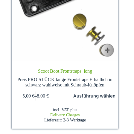
Scoot Boot Frontstraps, long
Preis PRO STÜCK lange Frontstraps Erhältlich in
schwarz wahlweise mit Schraub-Knöpfen
This
Ausführung wählen
5,00
€
–
8,00
€
product
has
multiple
incl. VAT
plus
variants.
Delivery Charges
The
Lieferzeit:
2-3 Werktage
options
may