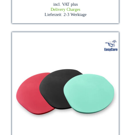
multiple
incl. VAT
plus
variants.
Delivery Charges
The
Lieferzeit:
2-3 Werktage
options
may
be
chosen
on
the
product
page