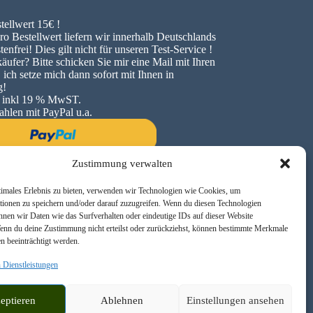
tellwert 15€ !
o Bestellwert liefern wir innerhalb Deutschlands
enfrei! Dies gilt nicht für unseren Test-Service !
äufer? Bitte schicken Sie mir eine Mail mit Ihren
ich setze mich dann sofort mit Ihnen in
g!
e inkl 19 % MwST.
ahlen mit PayPal u.a.
Zustimmung verwalten
timales Erlebnis zu bieten, verwenden wir Technologien wie Cookies, um
tionen zu speichern und/oder darauf zuzugreifen. Wenn du diesen Technologien
nnen wir Daten wie das Surfverhalten oder eindeutige IDs auf dieser Website
Wenn du deine Zustimmung nicht erteilst oder zurückziehst, können bestimmte Merkmale
n beeinträchtigt werden.
 Dienstleistungen
eptieren
Ablehnen
Einstellungen ansehen