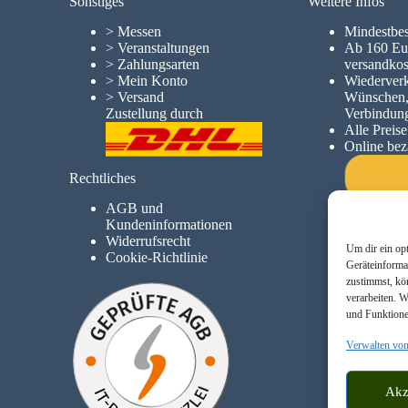
Sonstiges
Weitere Infos
>
Messen
Mindestbes
>
Veranstaltungen
A
b 160 Eur
>
Zahlungsarten
versandkost
>
Mein Konto
Wiederverk
>
Versand
Wünschen, 
Zustellung durch
Verbindun
Alle Preis
Online bez
Rechtliches
AGB und
Kundeninformationen
Widerrufsrecht
Um dir ein op
Cookie-Richtlinie
Geräteinforma
zustimmst, kö
verarbeiten. 
und Funktione
Verwalten von
Akz