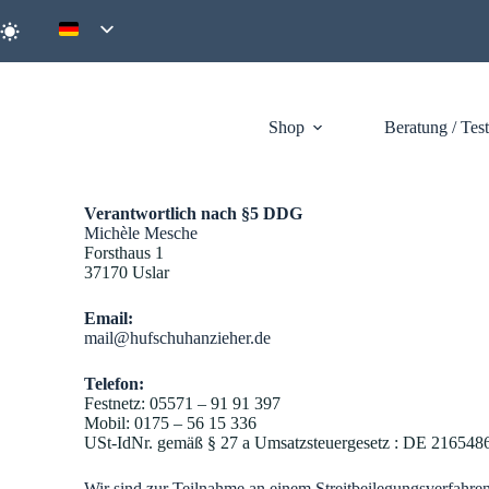
Shop
Beratung / Tes
Verantwortlich nach §5 DDG
Michèle Mesche
Forsthaus 1
37170 Uslar
Email:
mail@hufschuhanzieher.de
Telefon:
Festnetz: 05571 – 91 91 397
Mobil: 0175 – 56 15 336
USt-IdNr. gemäß § 27 a Umsatzsteuergesetz : DE 216548
Wir sind zur Teilnahme an einem Streitbeilegungsverfahren