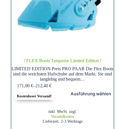
! FLEX Boots Turquoise Limited Edition !
LIMITED EDITION Preis PRO PAAR Die Flex Boots
sind die weichsten Hufschuhe auf dem Markt. Sie sind
langlebig und bequem…
171,00
€
–
212,40
€
Dieses
Ausführung wählen
Produkt
Kostenloser Versand!
weist
mehrere
Varianten
inkl. MwSt.
zzgl.
auf.
Versandkosten
Die
Lieferzeit:
2-3 Werktage
Optionen