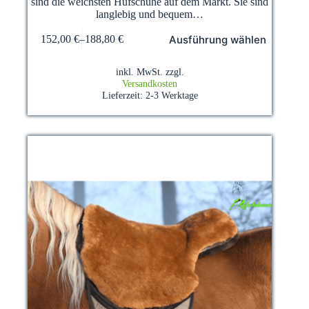
sind die weichsten Hufschuhe auf dem Markt. Sie sind
langlebig und bequem…
Dieses
Ausführung wählen
152,00
€
–
188,80
€
Produkt
weist
mehrere
inkl. MwSt.
zzgl.
Varianten
Versandkosten
auf.
Lieferzeit:
2-3 Werktage
Die
Optionen
können
auf
der
Produktseite
gewählt
werden