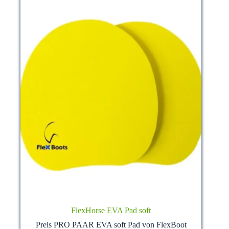
der
Produktseite
gewählt
werden
FlexHorse EVA Pad soft
Preis PRO PAAR EVA soft Pad von FlexBoot