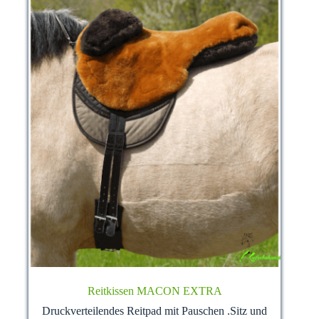
Produktseite
gewählt
werden
Reitkissen MACON EXTRA
Druckverteilendes Reitpad mit Pauschen .Sitz und