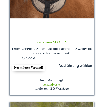
Reitkissen MACON
Druckverteilendes Reitpad mit Lammfell. Zweiter im
Cavallo Reitkissen-Test!
349,00
€
Dieses
Ausführung wählen
Produkt
Kostenloser Versand!
weist
mehrere
Varianten
inkl. MwSt.
zzgl.
auf.
Versandkosten
Die
Lieferzeit:
2-5 Werktage
Optionen
können
auf
der