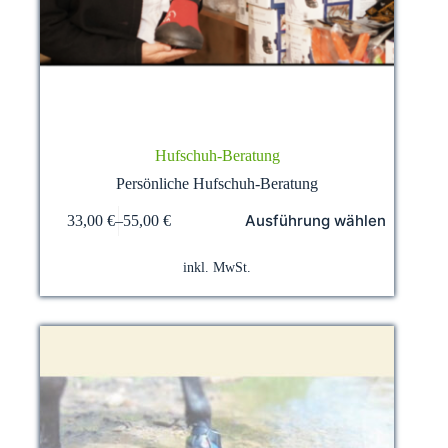
Hufschuh-Beratung
Persönliche Hufschuh-Beratung
Dieses
Ausführung wählen
33,00
€
–
55,00
€
Produkt
weist
mehrere
inkl. MwSt.
Varianten
auf.
Die
Optionen
können
auf
der
Produktseite
gewählt
werden