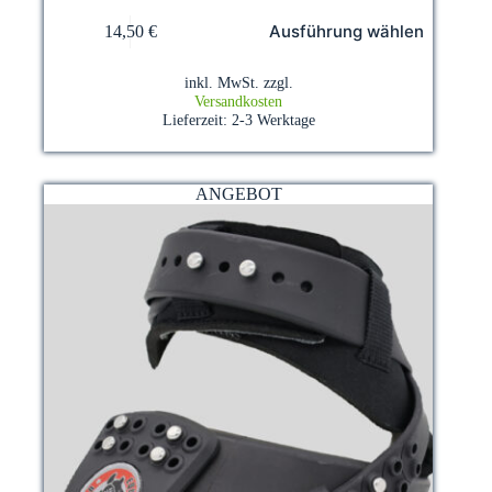
Dieses
Ausführung wählen
14,50
€
Produkt
weist
mehrere
inkl. MwSt.
zzgl.
Varianten
Versandkosten
auf.
Lieferzeit:
2-3 Werktage
Die
Optionen
können
auf
ANGEBOT
der
Produktseite
gewählt
werden