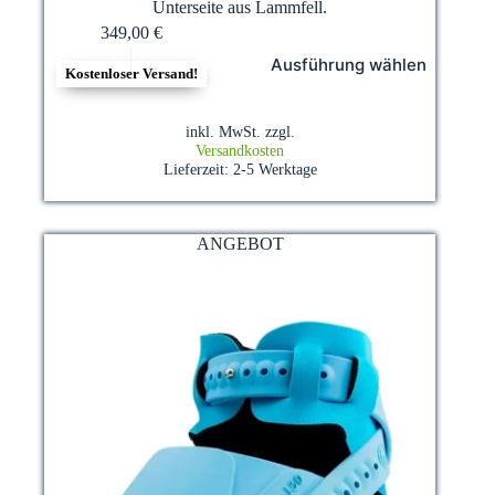
Unterseite aus Lammfell.
349,00
€
Dieses
Ausführung wählen
Produkt
Kostenloser Versand!
weist
mehrere
Varianten
inkl. MwSt.
zzgl.
auf.
Versandkosten
Die
Lieferzeit:
2-5 Werktage
Optionen
können
auf
ANGEBOT
der
Produktseite
gewählt
werden