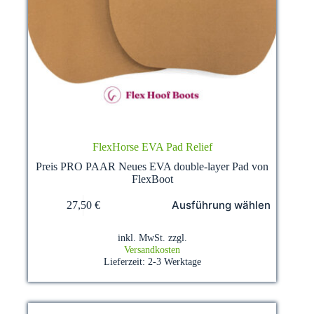
FlexHorse EVA Pad Relief
Preis PRO PAAR Neues EVA double-layer Pad von
FlexBoot
Dieses
Ausführung wählen
27,50
€
Produkt
weist
mehrere
inkl. MwSt.
zzgl.
Varianten
Versandkosten
auf.
Lieferzeit:
2-3 Werktage
Die
Optionen
können
auf