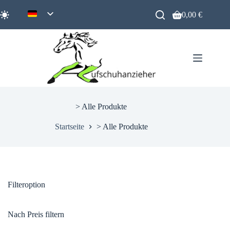
Zum
Inhalt
0,00
€
Warenkorb
springen
> Alle Produkte
Startseite
> Alle Produkte
Filteroption
Nach Preis filtern