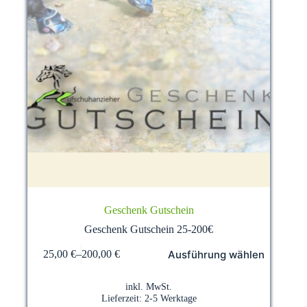
Geschenk Gutschein
Geschenk Gutschein 25-200€
Dieses
Ausführung wählen
25,00
€
–
200,00
€
Produkt
weist
mehrere
inkl. MwSt.
Varianten
Lieferzeit:
2-5 Werktage
auf.