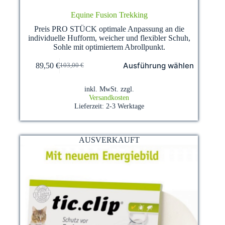
Equine Fusion Trekking
Preis PRO STÜCK optimale Anpassung an die
individuelle Hufform, weicher und flexibler Schuh,
Sohle mit optimiertem Abrollpunkt.
Dieses
Ausführung wählen
89,50
€
103,00
€
Produkt
Ursprünglicher
Aktueller
weist
Preis
Preis
mehrere
war:
ist:
inkl. MwSt.
zzgl.
Varianten
103,00 €
89,50 €.
Versandkosten
auf.
Lieferzeit:
2-3 Werktage
Die
Optionen
können
auf
AUSVERKAUFT
der
Produktseite
gewählt
werden