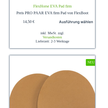
FlexHorse EVA Pad firm
Preis PRO PAAR EVA firm Pad von FlexBoot
Dieses
Ausführung wählen
14,50
€
Produkt
weist
mehrere
inkl. MwSt.
zzgl.
Varianten
Versandkosten
auf.
Lieferzeit:
2-3 Werktage
Die
Optionen
können
auf
der
NEU
Produktseite
gewählt
werden