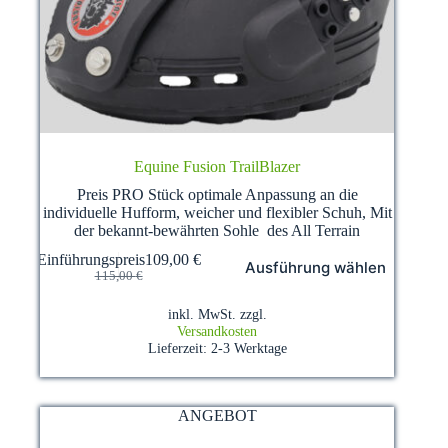
Equine Fusion TrailBlazer
Preis PRO Stück optimale Anpassung an die
individuelle Hufform, weicher und flexibler Schuh, Mit
der bekannt-bewährten Sohle des All Terrain
Dieses
Einführungspreis
109,00
€
Ausführung wählen
Produkt
Ursprünglicher
Aktueller
115,00
€
weist
Preis
Preis
mehrere
war:
ist:
inkl. MwSt.
zzgl.
Varianten
115,00 €
109,00 €.
Versandkosten
auf.
Lieferzeit:
2-3 Werktage
Die
Optionen
können
auf
ANGEBOT
der