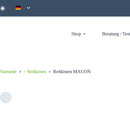
Zum
Inhalt
springen
Shop
Beratung / Tes
Startseite
> Reitkissen
Reitkissen MACON