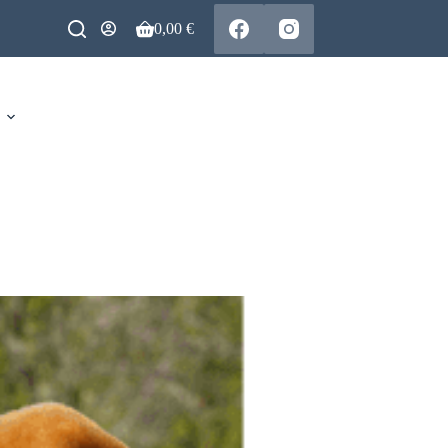
0,00
€
Warenkorb