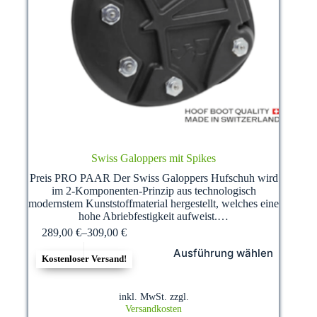
Swiss Galoppers mit Spikes
Preis PRO PAAR Der Swiss Galoppers Hufschuh wird
im 2-Komponenten-Prinzip aus technologisch
modernstem Kunststoffmaterial hergestellt, welches eine
hohe Abriebfestigkeit aufweist.…
289,00
€
–
309,00
€
Dieses
Ausführung wählen
Produkt
Kostenloser Versand!
weist
mehrere
Varianten
inkl. MwSt.
zzgl.
auf.
Versandkosten