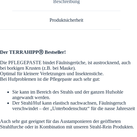
Beschreibung
t
i
v
Produktsicherheit
e
:
Der TERRAHIPPⓇ Bestseller!
Die PFLEGEPASTE bindet Fäulnisgerüche, ist austrocknend, auch
bei borkigen Krusten (z.B. bei Mauke).
Optimal für kleinere Verletzungen und Insektenstiche.
Bei Hufproblemen ist die Pflegepaste auch sehr gut:
Sie kann im Bereich des Strahls und der ganzen Hufsohle
angewandt werden.
Der Strahl/Huf kann elastisch nachwachsen, Fäulnisgeruch
verschwindet – der „Unterbodenschutz“ für die nasse Jahreszeit
Auch sehr gut geeignet für das Austamponieren der geöffneten
Strahlfurche oder in Kombination mit unseren Strahl-Rein Produkten.