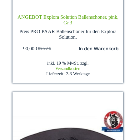
ANGEBOT Explora Solution Ballenschoner, pink,
Gr.3
Preis PRO PAAR Ballenschoner für den Explora
Solution.
In den Warenkorb
90,00
€
98,80
€
Ursprünglicher
Aktueller
Preis
Preis
war:
ist:
inkl. 19 % MwSt.
zzgl.
98,80 €
90,00 €.
Versandkosten
Lieferzeit:
2-3 Werktage