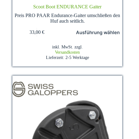
Scoot Boot ENDURANCE Gaiter
Preis PRO PAAR Endurance-Gaiter umschließen den
Huf auch seitlich.
Dieses
Ausführung wählen
33,00
€
Produkt
weist
mehrere
inkl. MwSt.
zzgl.
Varianten
Versandkosten
auf.
Lieferzeit:
2-5 Werktage
Die
Optionen
können
auf
der
Produktseite
gewählt
werden