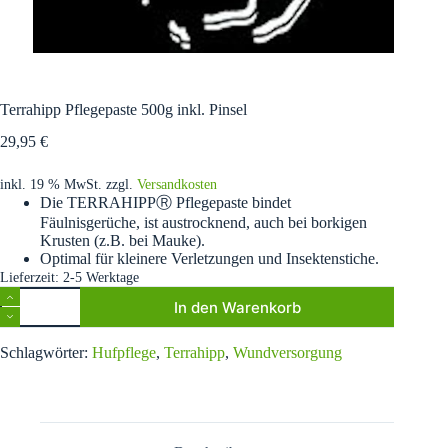
Terrahipp Pflegepaste 500g inkl. Pinsel
29,95
€
inkl. 19 % MwSt.
zzgl.
Versandkosten
Die TERRAHIPPⓇ Pflegepaste bindet
Fäulnisgerüche, ist austrocknend, auch bei borkigen
Krusten (z.B. bei Mauke).
Optimal für kleinere Verletzungen und Insektenstiche.
Lieferzeit:
2-5 Werktage
Terrahipp
In den Warenkorb
Pflegepaste
500g
A
inkl.
Schlagwörter:
Hufpflege
,
Terrahipp
,
Wundversorgung
l
Pinsel
t
Menge
e
r
n
a