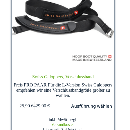
Swiss Galoppers, Verschlussband
Preis PRO PAAR Für die L-Version Swiss Galoppers
empfehlen wir eine Verschlussbandgröße größer zu
wählen.
Dieses
Ausführung wählen
25,90
€
–
29,00
€
Produkt
weist
mehrere
inkl. MwSt.
zzgl.
Varianten
Versandkosten
auf.
Lieferzeit:
2-3 Werktage