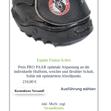
Equine Fusion Active
Preis PRO PAAR optimale Anpassung an die
individuelle Hufform, weicher und flexibler Schuh,
Sohle mit optimiertem Abrollpunkt.
210,00
€
Dieses
Ausführung wählen
Produkt
Kostenloser Versand!
weist
mehrere
Varianten
inkl. MwSt.
zzgl.
auf.
Versandkosten