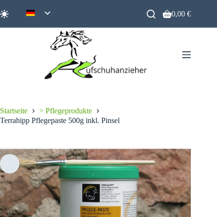
Zum
Inhalt
0,00
€
Warenkorb
springen
Startseite
> Pflegeprodukte
Terrahipp Pflegepaste 500g inkl. Pinsel