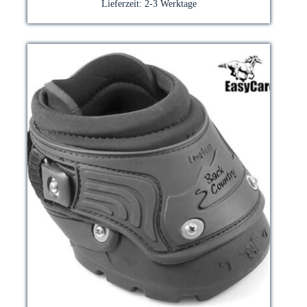
Die
Lieferzeit:
2-3 Werktage
Optionen
können
auf
der
Produktseite
gewählt
werden