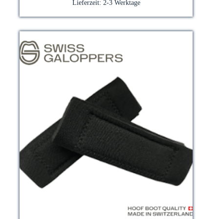
Die
Lieferzeit:
2-3 Werktage
Optionen
können
auf
der
Produktseite
gewählt
werden