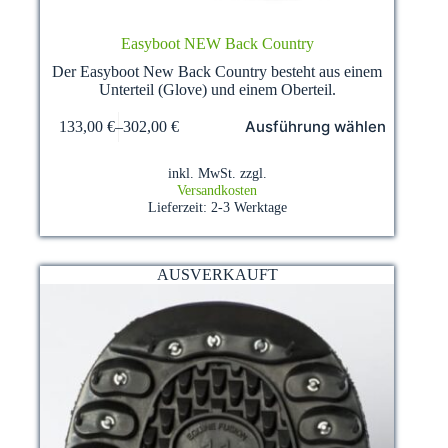
Easyboot NEW Back Country
Der Easyboot New Back Country besteht aus einem
Unterteil (Glove) und einem Oberteil.
Dieses
Ausführung wählen
133,00
€
–
302,00
€
Produkt
weist
mehrere
inkl. MwSt.
zzgl.
Varianten
Versandkosten
auf.
Lieferzeit:
2-3 Werktage
Die
Optionen
können
auf
AUSVERKAUFT
der
Produktseite
gewählt
werden