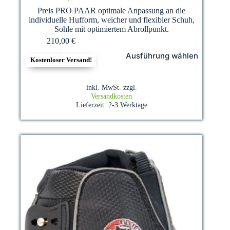
Preis PRO PAAR optimale Anpassung an die
individuelle Hufform, weicher und flexibler Schuh,
Sohle mit optimiertem Abrollpunkt.
210,00
€
Dieses
Ausführung wählen
Produkt
Kostenloser Versand!
weist
mehrere
Varianten
inkl. MwSt.
zzgl.
auf.
Versandkosten
Die
Lieferzeit:
2-3 Werktage
Optionen
können
auf
der
Produktseite
gewählt
werden