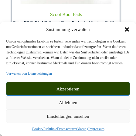
Scoot Boot Pads
Preis PRO PAAR Scoot Boot Pads sind In den Größen
000-11 erhältlich und je nach Größe ca. 2 bis 4mm…
Zustimmung verwalten
Dieses
Ausführung wählen
15,00
€
Produkt
Um dir ein optimales Erlebnis zu bieten, verwenden wir Technologien wie Cookies,
weist
um Geräteinformationen zu speichern und/oder darauf zuzugreifen. Wenn du diesen
mehrere
Technologien zustimmst, können wir Daten wie das Surfverhalten oder eindeutige IDs
inkl. MwSt.
zzgl.
Varianten
auf dieser Website verarbeiten. Wenn du deine Zustimmung nicht erteilst oder
Versandkosten
auf.
zurückziehst, können bestimmte Merkmale und Funktionen beeinträchtigt werden.
Lieferzeit:
2-5 Werktage
Die
Optionen
Verwalten von Dienstleistungen
können
auf
Akzeptieren
der
Produktseite
gewählt
Ablehnen
werden
Einstellungen ansehen
Cookie-Richtlinie
Datenschutzerklärung
Impressum