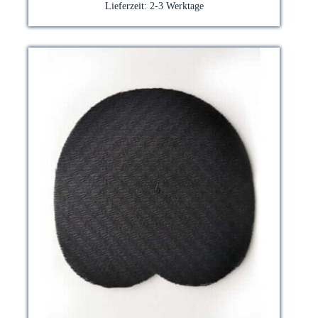
auf.
Lieferzeit:
2-3 Werktage
Die
Optionen
können
auf
der
Produktseite
gewählt
werden