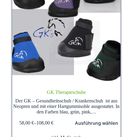
GK Therapieschuhe
Der GK – Gesundheitsschuh / Krankenschuh ist aus
Neopren und mit einer Hartgummisohle ausgestattet. In
den Farben blau, grün, pink,…
Dieses
Ausführung wählen
58,00
€
–
108,00
€
Produkt
weist
mehrere