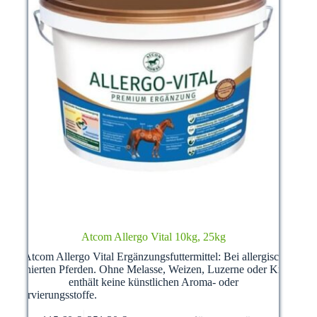
Atcom Allergo Vital 10kg, 25kg
Atcom Allergo Vital Ergänzungsfuttermittel: Bei allergisch
disponierten Pferden. Ohne Melasse, Weizen, Luzerne oder Kräuter,
enthält keine künstlichen Aroma- oder
Konservierungsstoffe.
Dieses