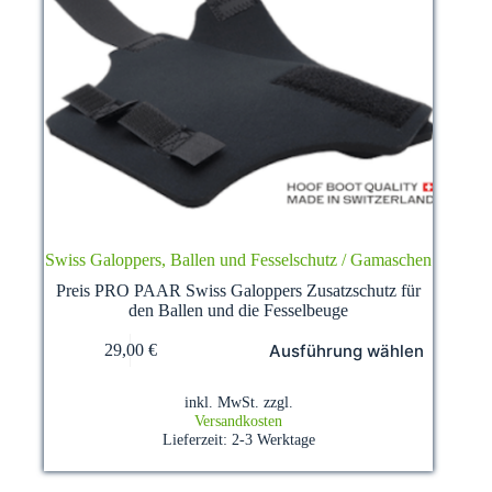
Swiss Galoppers, Ballen und Fesselschutz / Gamaschen
Preis PRO PAAR Swiss Galoppers Zusatzschutz für
den Ballen und die Fesselbeuge
Dieses
Ausführung wählen
29,00
€
Produkt
weist
mehrere
inkl. MwSt.
zzgl.
Varianten
Versandkosten
auf.
Lieferzeit:
2-3 Werktage
Die
Optionen