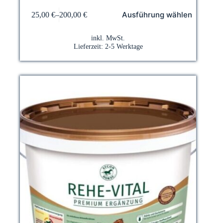
Dieses
Ausführung wählen
25,00
€
–
200,00
€
Produkt
weist
mehrere
inkl. MwSt.
Varianten
Lieferzeit:
2-5 Werktage
auf.
Die
Optionen
können
auf
der
Produktseite
gewählt
werden