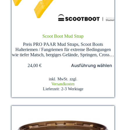
Scoot Boot Mud Strap
Preis PRO PAAR Mud Straps, Scoot Boots
Halteriemen / Fangriemen für extreme Bedingungen
wie tiefer Matsch, bergiges Gelände, Springen, Cross…
Dieses
Ausführung wählen
24,00
€
Produkt
weist
mehrere
inkl. MwSt.
zzgl.
Varianten
Versandkosten
auf.
Lieferzeit:
2-3 Werktage
Die
Optionen
können
auf
der
Produktseite
gewählt
werden