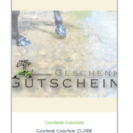
der
Produktseite
gewählt
werden
Geschenk Gutschein
Geschenk Gutschein 25-200€