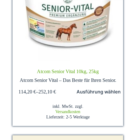
Atcom Senior Vital 10kg, 25kg
Atcom Senior Vital – Das Beste für Ihren Senior.
Dieses
Ausführung wählen
114,20
€
–
252,10
€
Produkt
weist
mehrere
inkl. MwSt.
zzgl.
Varianten
Versandkosten
auf.
Lieferzeit:
2-5 Werktage
Die
Optionen
können
auf