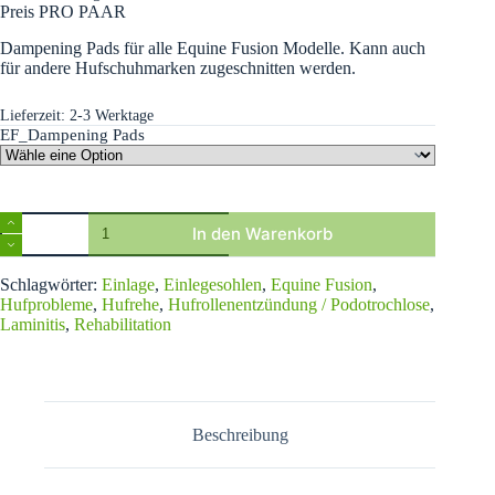
Preis PRO PAAR
Dampening Pads für alle Equine Fusion Modelle. Kann auch
für andere Hufschuhmarken zugeschnitten werden.
Lieferzeit:
2-3 Werktage
EF_Dampening Pads
Equine
In den Warenkorb
Fusion,
Dampening
A
Pad
Schlagwörter:
Einlage
,
Einlegesohlen
,
Equine Fusion
,
l
2.0
Hufprobleme
,
Hufrehe
,
Hufrollenentzündung / Podotrochlose
,
t
Menge
Laminitis
,
Rehabilitation
e
r
n
a
t
i
Beschreibung
v
e
: