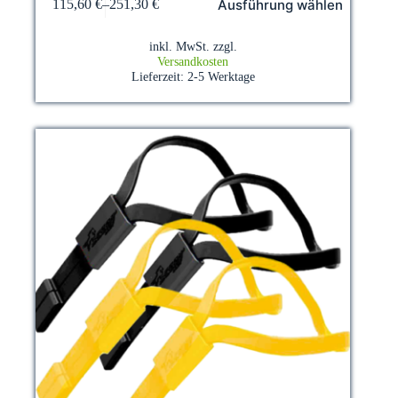
Ausführung wählen
115,60
€
–
251,30
€
Produkt
weist
mehrere
inkl. MwSt.
zzgl.
Varianten
Versandkosten
auf.
Lieferzeit:
2-5 Werktage
Die
Optionen
können
auf
der
Produktseite
gewählt
werden