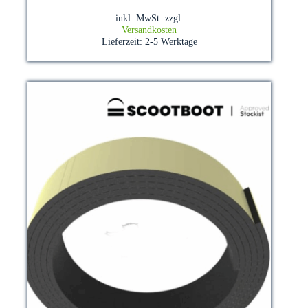
weist
mehrere
inkl. MwSt.
zzgl.
Varianten
Versandkosten
auf.
Lieferzeit:
2-5 Werktage
Die
Optionen
können
auf
der
Produktseite
gewählt
werden