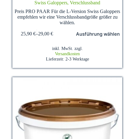
Swiss Galoppers, Verschlussband
Preis PRO PAAR Für die L-Version Swiss Galoppers
empfehlen wir eine Verschlussbandgröße größer zu
wählen.
Dieses
Ausführung wählen
25,90
€
–
29,00
€
Produkt
weist
mehrere
inkl. MwSt.
zzgl.
Varianten
Versandkosten
auf.
Lieferzeit:
2-3 Werktage
Die
Optionen
können
auf
der
Produktseite
gewählt
werden