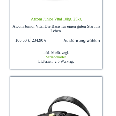
Atcom Junior Vital 10kg, 25kg
Atcom Junior Vital Die Basis für einen guten Start ins
Leben.
Dieses
Ausführung wählen
105,50
€
–
234,90
€
Produkt
weist
mehrere
inkl. MwSt.
zzgl.
Varianten
Versandkosten
auf.
Lieferzeit:
2-5 Werktage
Die
Optionen
können
auf
der
Produktseite
gewählt
werden