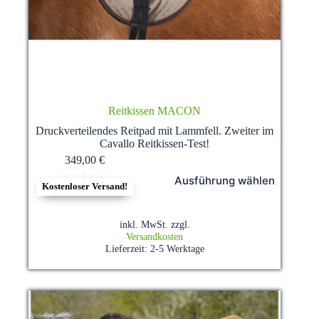
Reitkissen MACON
Druckverteilendes Reitpad mit Lammfell. Zweiter im
Cavallo Reitkissen-Test!
349,00
€
Dieses
Ausführung wählen
Produkt
Kostenloser Versand!
weist
mehrere
Varianten
inkl. MwSt.
zzgl.
auf.
Versandkosten
Die
Lieferzeit:
2-5 Werktage
Optionen
können
auf
der
Produktseite