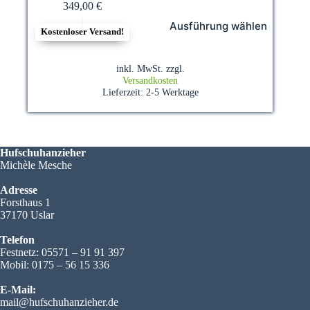
349,00
€
Dieses
Ausführung wählen
Produkt
Kostenloser Versand!
weist
mehrere
Varianten
inkl. MwSt.
zzgl.
auf.
Versandkosten
Die
Lieferzeit:
2-5 Werktage
Optionen
können
auf
der
Hufschuhanzieher
Produktseite
Michèle Mesche
gewählt
werden
Adresse
Forsthaus 1
37170 Uslar
Telefon
Festnetz: 05571 – 91 91 397
Mobil: 0175 – 56 15 336
E-Mail:
mail@hufschuhanzieher.de