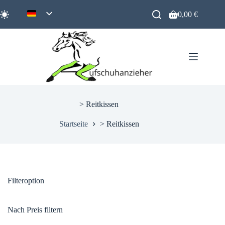
Zum
Inhalt
0,00
€
Warenkorb
springen
> Reitkissen
Startseite
> Reitkissen
Filteroption
Nach Preis filtern