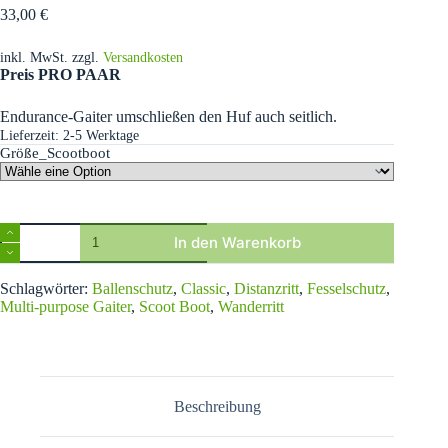
33,00
€
inkl. MwSt.
zzgl.
Versandkosten
Preis PRO PAAR
Endurance-Gaiter umschließen den Huf auch seitlich.
Lieferzeit:
2-5 Werktage
Größe_Scootboot
Scoot
In den Warenkorb
Boot
ENDURANCE
A
Gaiter
Schlagwörter:
Ballenschutz
,
Classic
,
Distanzritt
,
Fesselschutz
,
l
Menge
Multi-purpose Gaiter
,
Scoot Boot
,
Wanderritt
t
e
r
n
a
t
Beschreibung
i
v