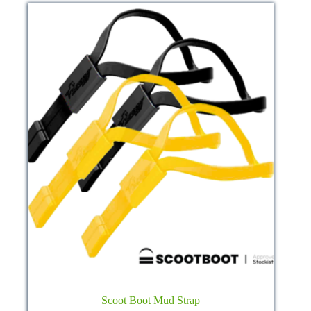
auf
der
Produktseite
gewählt
werden
Scoot Boot Mud Strap