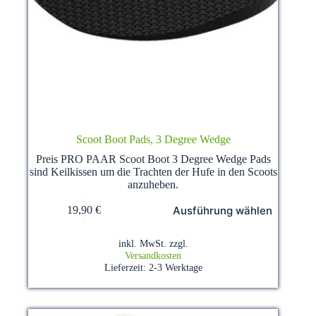
Scoot Boot Pads, 3 Degree Wedge
Preis PRO PAAR Scoot Boot 3 Degree Wedge Pads
sind Keilkissen um die Trachten der Hufe in den Scoots
anzuheben.
Dieses
Ausführung wählen
19,90
€
Produkt
weist
mehrere
inkl. MwSt.
zzgl.
Varianten
Versandkosten
auf.
Lieferzeit:
2-3 Werktage
Die
Optionen
können
auf