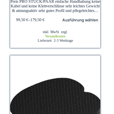
Preis PRO STÜCK/PAAR einfache Handhabung keine
Kabel und keine Klettverschlüsse sehr leichtes Gewicht
& atmungsaktiv sehr gutes Profil und pflegeleichtes…
Dieses
Ausführung wählen
99,50
€
–
179,50
€
Produkt
weist
mehrere
inkl. MwSt.
zzgl.
Varianten
Versandkosten
auf.
Lieferzeit:
2-3 Werktage
Die
Optionen
können
auf
der
Produktseite
gewählt
werden