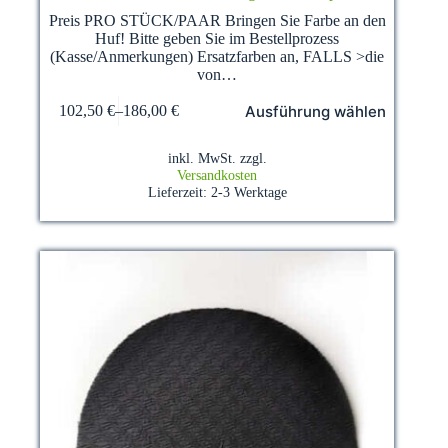
Preis PRO STÜCK/PAAR Bringen Sie Farbe an den
Huf! Bitte geben Sie im Bestellprozess
(Kasse/Anmerkungen) Ersatzfarben an, FALLS >die
von…
Dieses
Ausführung wählen
102,50
€
–
186,00
€
Produkt
weist
mehrere
inkl. MwSt.
zzgl.
Varianten
Versandkosten
auf.
Lieferzeit:
2-3 Werktage
Die
Optionen
können
auf
der
Produktseite
gewählt
werden