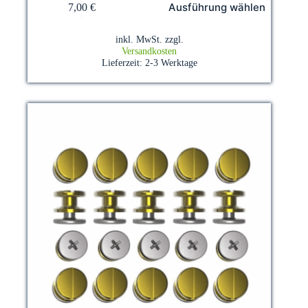
Ausführung wählen
7,00
€
Produkt
weist
mehrere
inkl. MwSt.
zzgl.
Varianten
Versandkosten
auf.
Lieferzeit:
2-3 Werktage
Die
Optionen
können
auf
der
Produktseite
gewählt
werden