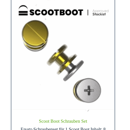
der
Produktseite
gewählt
werden
Scoot Boot Schrauben Set
Ersatz-Schraubenset für 1 Scoot Boot Inhalt: 8