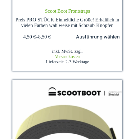
Scoot Boot Frontstraps
Preis PRO STÜCK Einheitliche Größe! Erhältlich in
vielen Farben wahlweise mit Schraub-Knöpfen
Dieses
Ausführung wählen
4,50
€
–
8,50
€
Produkt
weist
mehrere
inkl. MwSt.
zzgl.
Varianten
Versandkosten
auf.
Lieferzeit:
2-3 Werktage
Die
Optionen
können
auf
der
Produktseite
gewählt
werden