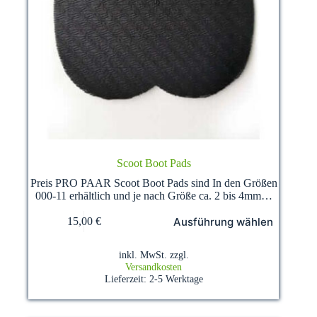
Scoot Boot Pads
Preis PRO PAAR Scoot Boot Pads sind In den Größen
000-11 erhältlich und je nach Größe ca. 2 bis 4mm…
Dieses
Ausführung wählen
15,00
€
Produkt
weist
mehrere
inkl. MwSt.
zzgl.
Varianten
Versandkosten
auf.
Lieferzeit:
2-5 Werktage
Die
Optionen
können