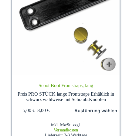
Scoot Boot Frontstraps, lang
Preis PRO STÜCK lange Frontstraps Erhältlich in
schwarz wahlweise mit Schraub-Knöpfen
Dieses
Ausführung wählen
5,00
€
–
8,00
€
Produkt
weist
mehrere
inkl. MwSt.
zzgl.
Varianten
Versandkosten
auf.
Lieferzeit:
2-3 Werktage