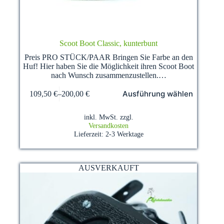
Scoot Boot Classic, kunterbunt
Preis PRO STÜCK/PAAR Bringen Sie Farbe an den
Huf! Hier haben Sie die Möglichkeit ihren Scoot Boot
nach Wunsch zusammenzustellen.…
Dieses
Ausführung wählen
109,50
€
–
200,00
€
Produkt
weist
mehrere
inkl. MwSt.
zzgl.
Varianten
Versandkosten
auf.
Lieferzeit:
2-3 Werktage
Die
Optionen
können
auf
AUSVERKAUFT
der
Produktseite
gewählt
werden