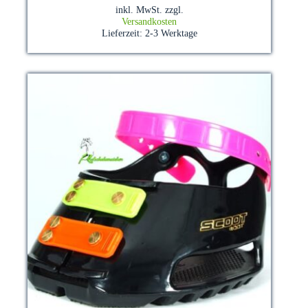
mehrere
inkl. MwSt.
zzgl.
Varianten
Versandkosten
auf.
Lieferzeit:
2-3 Werktage
Die
Optionen
können
auf
der
Produktseite
gewählt
werden