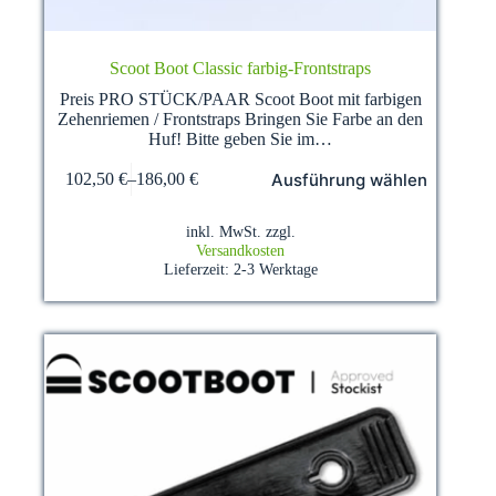
Scoot Boot Classic farbig-Frontstraps
Preis PRO STÜCK/PAAR Scoot Boot mit farbigen
Zehenriemen / Frontstraps Bringen Sie Farbe an den
Huf! Bitte geben Sie im…
Dieses
Ausführung wählen
102,50
€
–
186,00
€
Produkt
weist
mehrere
inkl. MwSt.
zzgl.
Varianten
Versandkosten
auf.
Lieferzeit:
2-3 Werktage
Die
Optionen
können
auf
der
Produktseite
gewählt
werden