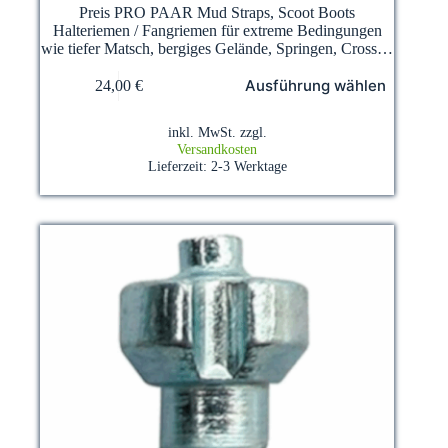
Preis PRO PAAR Mud Straps, Scoot Boots
Halteriemen / Fangriemen für extreme Bedingungen
wie tiefer Matsch, bergiges Gelände, Springen, Cross…
Dieses
Ausführung wählen
24,00
€
Produkt
weist
mehrere
inkl. MwSt.
zzgl.
Varianten
Versandkosten
auf.
Lieferzeit:
2-3 Werktage
Die
Optionen
können
auf
der
Produktseite
gewählt
werden