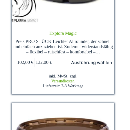
Explora Magic
Preis PRO STÜCK Leichter Allrounder, der schnell
und einfach anzuziehen ist. Zudem: –widerstandsfähig
– flexibel – rutschfest – komfortabel –…
Dieses
Ausführung wählen
102,00
€
–
132,00
€
Produkt
weist
mehrere
inkl. MwSt.
zzgl.
Varianten
Versandkosten
auf.
Lieferzeit:
2-3 Werktage
Die
Optionen
können
auf
der
Produktseite
gewählt
werden