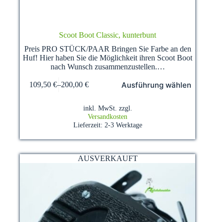
Scoot Boot Classic, kunterbunt
Preis PRO STÜCK/PAAR Bringen Sie Farbe an den
Huf! Hier haben Sie die Möglichkeit ihren Scoot Boot
nach Wunsch zusammenzustellen.…
Dieses
Ausführung wählen
109,50
€
–
200,00
€
Produkt
weist
mehrere
inkl. MwSt.
zzgl.
Varianten
Versandkosten
auf.
Lieferzeit:
2-3 Werktage
Die
Optionen
können
auf
AUSVERKAUFT
der
Produktseite
gewählt
werden