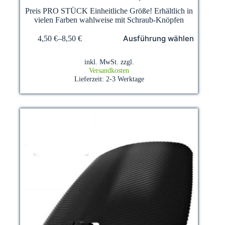
Preis PRO STÜCK Einheitliche Größe! Erhältlich in
vielen Farben wahlweise mit Schraub-Knöpfen
Dieses
Ausführung wählen
4,50
€
–
8,50
€
Produkt
weist
mehrere
inkl. MwSt.
zzgl.
Varianten
Versandkosten
auf.
Lieferzeit:
2-3 Werktage
Die
Optionen
können
auf
der
Produktseite
gewählt
werden