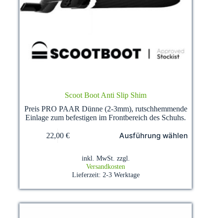
Scoot Boot Anti Slip Shim
Preis PRO PAAR Dünne (2-3mm), rutschhemmende
Einlage zum befestigen im Frontbereich des Schuhs.
Dieses
Ausführung wählen
22,00
€
Produkt
weist
mehrere
inkl. MwSt.
zzgl.
Varianten
Versandkosten
auf.
Lieferzeit:
2-3 Werktage
Die
Optionen
können
auf
der