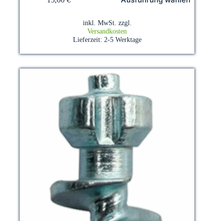
Produkt
weist
mehrere
inkl. MwSt.
zzgl.
Varianten
Versandkosten
auf.
Lieferzeit:
2-5 Werktage
Die
Optionen
können
auf
der
Produktseite
gewählt
werden