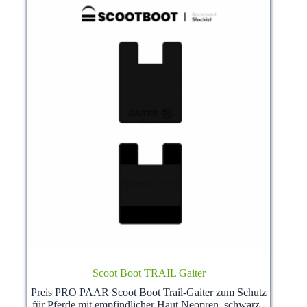
Produktseite
gewählt
werden
Scoot Boot TRAIL Gaiter
Preis PRO PAAR Scoot Boot Trail-Gaiter zum Schutz
für Pferde mit empfindlicher Haut Neopren, schwarz