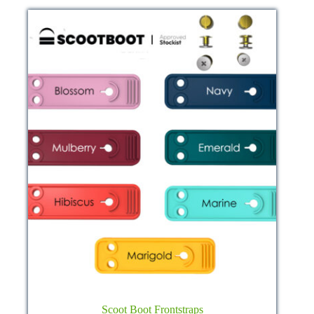
können
auf
der
Produktseite
gewählt
werden
Scoot Boot Frontstraps