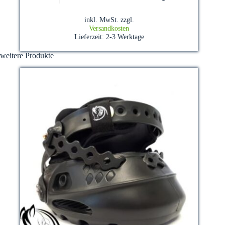
weist
mehrere
inkl. MwSt.
zzgl.
Varianten
Versandkosten
auf.
Lieferzeit:
2-3 Werktage
Die
Optionen
weitere Produkte
können
auf
der
Produktseite
gewählt
werden