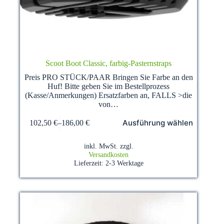
Scoot Boot Classic, farbig-Pasternstraps
Preis PRO STÜCK/PAAR Bringen Sie Farbe an den
Huf! Bitte geben Sie im Bestellprozess
(Kasse/Anmerkungen) Ersatzfarben an, FALLS >die
von…
Dieses
Ausführung wählen
102,50
€
–
186,00
€
Produkt
weist
mehrere
inkl. MwSt.
zzgl.
Varianten
Versandkosten
auf.
Lieferzeit:
2-3 Werktage
Die
Optionen
können
auf
der
Produktseite
gewählt