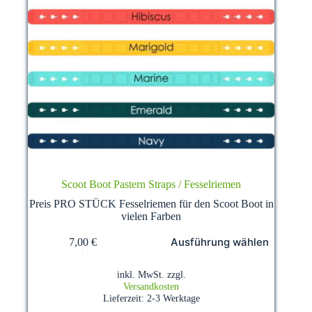
Scoot Boot Pastern Straps / Fesselriemen
Preis PRO STÜCK Fesselriemen für den Scoot Boot in
vielen Farben
Dieses
Ausführung wählen
7,00
€
Produkt
weist
mehrere
inkl. MwSt.
zzgl.
Varianten
Versandkosten
auf.
Lieferzeit:
2-3 Werktage
Die