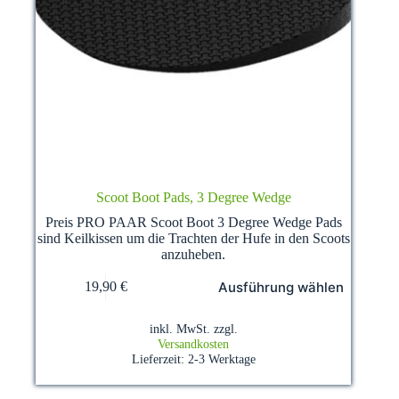
Scoot Boot Pads, 3 Degree Wedge
Preis PRO PAAR Scoot Boot 3 Degree Wedge Pads
sind Keilkissen um die Trachten der Hufe in den Scoots
anzuheben.
Dieses
Ausführung wählen
19,90
€
Produkt
weist
mehrere
inkl. MwSt.
zzgl.
Varianten
Versandkosten
auf.
Lieferzeit:
2-3 Werktage
Die
Optionen