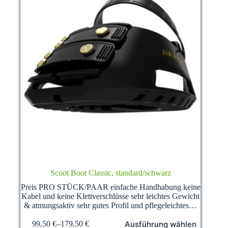
Scoot Boot Classic, standard/schwarz
Preis PRO STÜCK/PAAR einfache Handhabung keine
Kabel und keine Klettverschlüsse sehr leichtes Gewicht
& atmungsaktiv sehr gutes Profil und pflegeleichtes…
Dieses
Ausführung wählen
99,50
€
–
179,50
€
Produkt