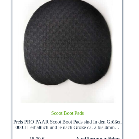
werden
Scoot Boot Pads
Preis PRO PAAR Scoot Boot Pads sind In den Größen
000-11 erhältlich und je nach Größe ca. 2 bis 4mm…
Dieses
Ausführung wählen
15,00
€