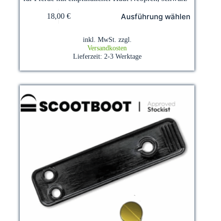
Dieses
Ausführung wählen
18,00
€
Produkt
weist
mehrere
inkl. MwSt.
zzgl.
Varianten
Versandkosten
auf.
Lieferzeit:
2-3 Werktage
Die
Optionen
können
auf
der
Produktseite
gewählt
werden