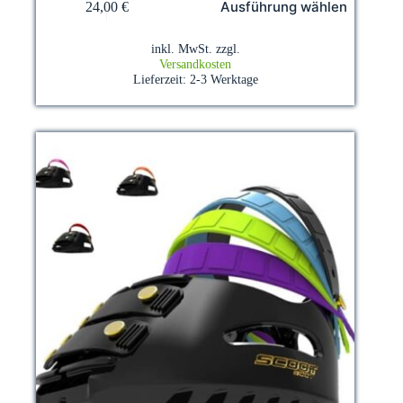
Ausführung wählen
24,00
€
Produkt
weist
mehrere
inkl. MwSt.
zzgl.
Varianten
Versandkosten
auf.
Lieferzeit:
2-3 Werktage
Die
Optionen
können
auf
der
Produktseite
gewählt
werden