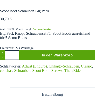
Scoot Boot Schrauben Big Pack
30,70
€
inkl. 19 % MwSt.
zzgl.
Versandkosten
Big Pack Knopf-Schraubenset für Scoot Boots ausreichend
für 5 Scoot Boots
Lieferzeit:
2-3 Werktage
Scoot
In den Warenkorb
Boot
Schrauben
A
Big
Schlagwörter:
Adjust (Enduro)
,
Chikago-Schrauben
,
Classic
,
l
Pack
conchas
,
Schrauben
,
Scoot Boot
,
Screws
,
TheraRide
t
Menge
e
r
n
a
t
Beschreibung
i
v
e