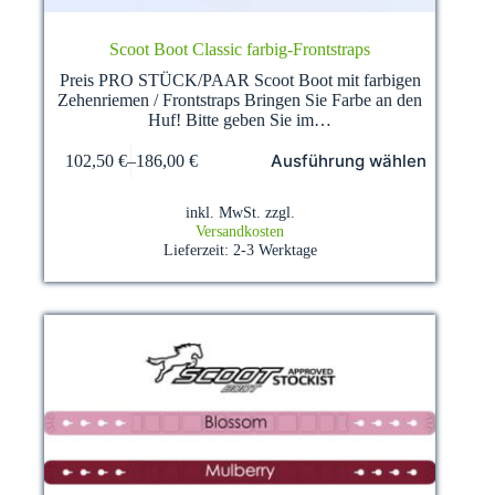
Scoot Boot Classic farbig-Frontstraps
Preis PRO STÜCK/PAAR Scoot Boot mit farbigen
Zehenriemen / Frontstraps Bringen Sie Farbe an den
Huf! Bitte geben Sie im…
Dieses
Ausführung wählen
102,50
€
–
186,00
€
Produkt
weist
mehrere
inkl. MwSt.
zzgl.
Varianten
Versandkosten
auf.
Lieferzeit:
2-3 Werktage
Die
Optionen
können
auf
der
Produktseite
gewählt
werden