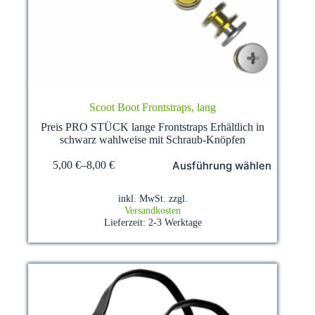
Scoot Boot Frontstraps, lang
Preis PRO STÜCK lange Frontstraps Erhältlich in
schwarz wahlweise mit Schraub-Knöpfen
Dieses
Ausführung wählen
5,00
€
–
8,00
€
Produkt
weist
mehrere
inkl. MwSt.
zzgl.
Varianten
Versandkosten
auf.
Lieferzeit:
2-3 Werktage
Die
Optionen
können
auf
der
Produktseite
gewählt