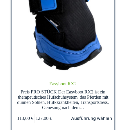
Easyboot RX2
Preis PRO STÜCK Der Easyboot RX2 ist ein
therapeutisches Hufschuhsystem, das Pferden mit
dünnen Sohlen, Hufkkrankheiten, Transportstress,
Genesung nach dem…
Dieses
Ausführung wählen
113,00
€
–
127,00
€
Produkt
weist
mehrere