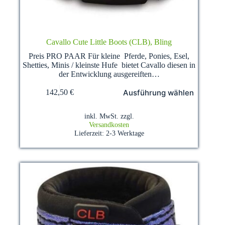
Cavallo Cute Little Boots (CLB), Bling
Preis PRO PAAR Für kleine Pferde, Ponies, Esel,
Shetties, Minis / kleinste Hufe bietet Cavallo diesen in
der Entwicklung ausgereiften…
Dieses
Ausführung wählen
142,50
€
Produkt
weist
mehrere
inkl. MwSt.
zzgl.
Varianten
Versandkosten
auf.
Lieferzeit:
2-3 Werktage
Die
Optionen
können
auf
der
Produktseite
gewählt
werden