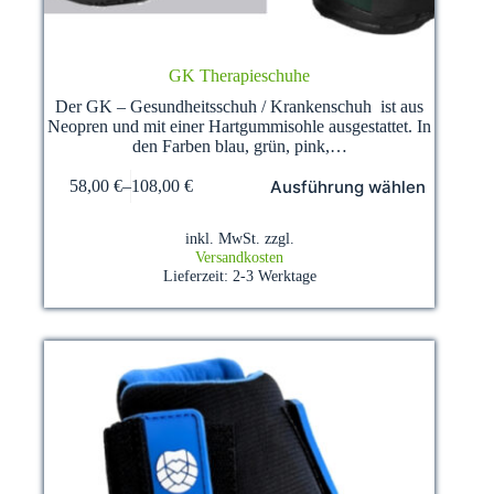
GK Therapieschuhe
Der GK – Gesundheitsschuh / Krankenschuh ist aus
Neopren und mit einer Hartgummisohle ausgestattet. In
den Farben blau, grün, pink,…
Dieses
Ausführung wählen
58,00
€
–
108,00
€
Produkt
weist
mehrere
inkl. MwSt.
zzgl.
Varianten
Versandkosten
auf.
Lieferzeit:
2-3 Werktage
Die
Optionen
können
auf
der
Produktseite
gewählt
werden