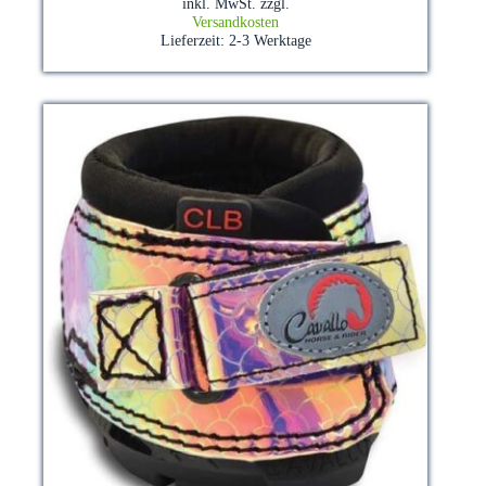
inkl. MwSt.
zzgl.
Varianten
Versandkosten
auf.
Lieferzeit:
2-3 Werktage
Die
Optionen
können
auf
der
Produktseite
gewählt
werden