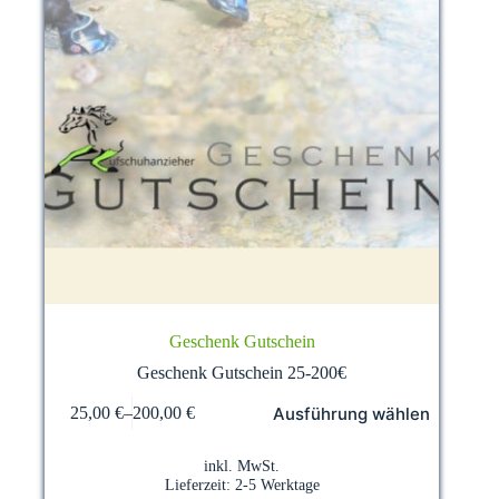
Geschenk Gutschein
Geschenk Gutschein 25-200€
Dieses
Ausführung wählen
25,00
€
–
200,00
€
Produkt
weist
mehrere
inkl. MwSt.
Varianten
Lieferzeit:
2-5 Werktage
auf.