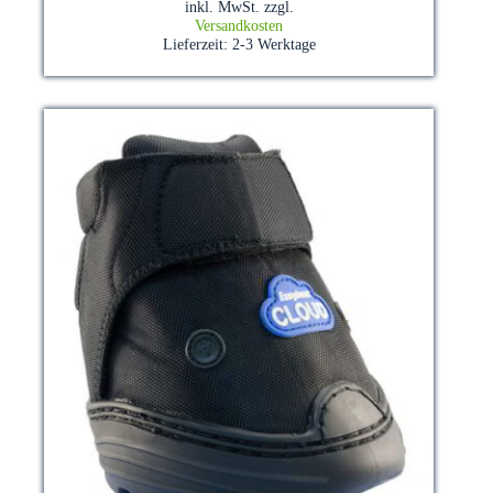
inkl. MwSt.
zzgl.
Varianten
Versandkosten
auf.
Lieferzeit:
2-3 Werktage
Die
Optionen
können
auf
der
Produktseite
gewählt
werden