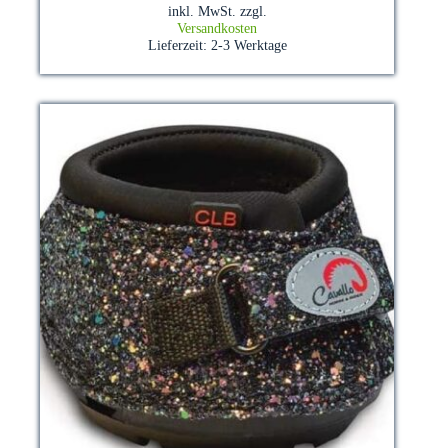
Varianten
inkl. MwSt.
zzgl.
auf.
Versandkosten
Die
Lieferzeit:
2-3 Werktage
Optionen
können
auf
der
Produktseite
gewählt
werden