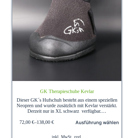
GK Therapieschuhe Kevlar
Dieser GK´s Hufschuh besteht aus einem speziellen
Neopren und wurde zusätzlich mit Kevlar verstärkt.
Derzeit nur in XL schwarz verfügbar.…
Dieses
Ausführung wählen
72,00
€
–
138,00
€
Produkt
weist
mehrere
inkl. MwSt.
zzgl.