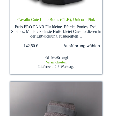
Cavallo Cute Little Boots (CLB), Unicorn Pink
Preis PRO PAAR Für kleine Pferde, Ponies, Esel,
Shetties, Minis / kleinste Hufe bietet Cavallo diesen in
der Entwicklung ausgereiften…
Dieses
Ausführung wählen
142,50
€
Produkt
weist
mehrere
inkl. MwSt.
zzgl.
Varianten
Versandkosten
auf.
Lieferzeit:
2-3 Werktage
Die
Optionen
können
auf
der
Produktseite
gewählt
werden