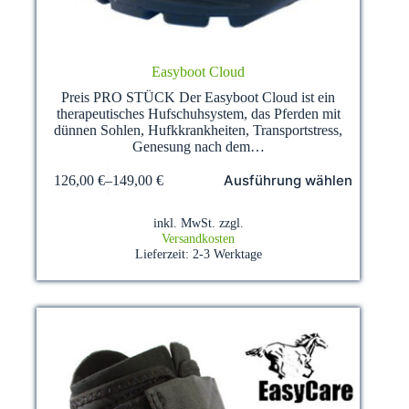
Easyboot Cloud
Preis PRO STÜCK Der Easyboot Cloud ist ein
therapeutisches Hufschuhsystem, das Pferden mit
dünnen Sohlen, Hufkkrankheiten, Transportstress,
Genesung nach dem…
Dieses
Ausführung wählen
126,00
€
–
149,00
€
Produkt
weist
mehrere
inkl. MwSt.
zzgl.
Varianten
Versandkosten
auf.
Lieferzeit:
2-3 Werktage
Die
Optionen
können
auf
der
Produktseite
gewählt
werden