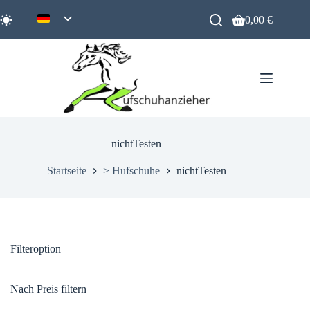
Zum
Inhalt
0,00
€
Warenkorb
springen
nichtTesten
Startseite
> Hufschuhe
nichtTesten
Filteroption
Nach Preis filtern