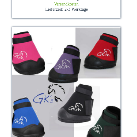
Varianten
Versandkosten
auf.
Lieferzeit:
2-3 Werktage
Die
Optionen
können
auf
der
Produktseite
gewählt
werden