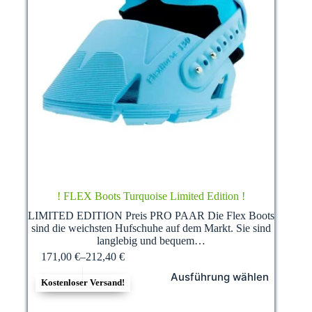
! FLEX Boots Turquoise Limited Edition !
LIMITED EDITION Preis PRO PAAR Die Flex Boots
sind die weichsten Hufschuhe auf dem Markt. Sie sind
langlebig und bequem…
171,00
€
–
212,40
€
Dieses
Ausführung wählen
Produkt
Kostenloser Versand!
weist
mehrere