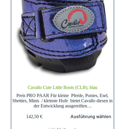
Cavallo Cute Little Boots (CLB), blau
Preis PRO PAAR Für kleine Pferde, Ponies, Esel,
Shetties, Minis / kleinste Hufe bietet Cavallo diesen in
der Entwicklung ausgereiften…
Dieses
Ausführung wählen
142,50
€
Produkt
weist
mehrere