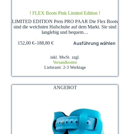
! FLEX Boots Pink Limited Edition !
LIMITED EDITION Preis PRO PAAR Die Flex Boots
sind die weichsten Hufschuhe auf dem Markt. Sie sind
langlebig und bequem…
Dieses
Ausführung wählen
152,00
€
–
188,80
€
Produkt
weist
mehrere
inkl. MwSt.
zzgl.
Varianten
Versandkosten
auf.
Lieferzeit:
2-3 Werktage
Die
Optionen
können
auf
ANGEBOT
der
Produktseite
gewählt
werden