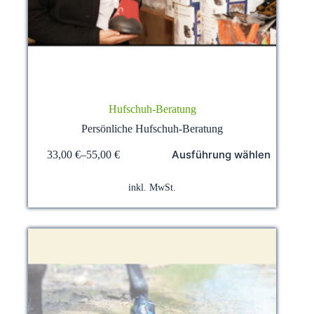
Hufschuh-Beratung
Persönliche Hufschuh-Beratung
Dieses
Ausführung wählen
33,00
€
–
55,00
€
Produkt
weist
mehrere
inkl. MwSt.
Varianten
auf.
Die
Optionen
können
auf
der
Produktseite
gewählt
werden