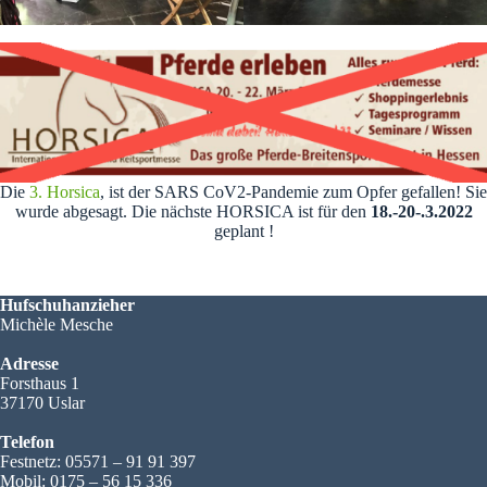
Die
3. Horsica
, ist der SARS CoV2-Pandemie zum Opfer gefallen! Sie
wurde abgesagt. Die nächste HORSICA ist für den
18.-20-.3.2022
geplant !
Hufschuhanzieher
Michèle Mesche
Adresse
Forsthaus 1
37170 Uslar
Telefon
Festnetz: 05571 – 91 91 397
Mobil: 0175 – 56 15 336