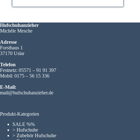
Die
Optionen
können
auf
der
Hufschuhanzieher
Produktseite
Michèle Mesche
gewählt
werden
Adresse
Forsthaus 1
37170 Uslar
Telefon
Festnetz: 05571 – 91 91 397
Mobil: 0175 – 56 15 336
E-Mail:
mail@hufschuhanzieher.de
Produkt-Kategorien
SALE %%
> Hufschuhe
> Zubehör Hufschuhe