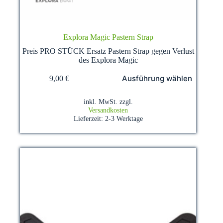
Explora Magic Pastern Strap
Preis PRO STÜCK Ersatz Pastern Strap gegen Verlust
des Explora Magic
Dieses
Ausführung wählen
9,00
€
Produkt
weist
mehrere
inkl. MwSt.
zzgl.
Varianten
Versandkosten
auf.
Lieferzeit:
2-3 Werktage
Die
Optionen
können
auf
der
Produktseite
gewählt
werden