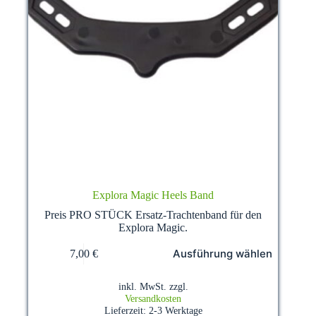
Explora Magic Heels Band
Preis PRO STÜCK Ersatz-Trachtenband für den
Explora Magic.
Dieses
Ausführung wählen
7,00
€
Produkt
weist
mehrere
inkl. MwSt.
zzgl.
Varianten
Versandkosten
auf.
Lieferzeit:
2-3 Werktage