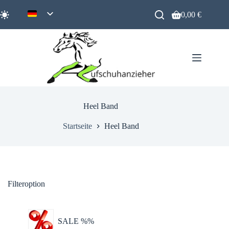
Zum
Inhalt
0,00
€
Warenkorb
springen
Heel Band
Startseite
Heel Band
Filteroption
SALE %%