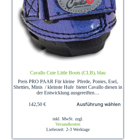
Cavallo Cute Little Boots (CLB), blau
Preis PRO PAAR Für kleine Pferde, Ponies, Esel,
Shetties, Minis / kleinste Hufe bietet Cavallo diesen in
der Entwicklung ausgereiften…
Dieses
Ausführung wählen
142,50
€
Produkt
weist
mehrere
inkl. MwSt.
zzgl.
Varianten
Versandkosten
auf.
Lieferzeit:
2-3 Werktage
Die
Optionen