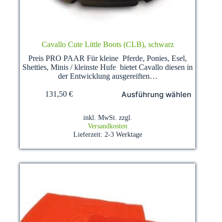
Cavallo Cute Little Boots (CLB), schwarz
Preis PRO PAAR Für kleine Pferde, Ponies, Esel,
Shetties, Minis / kleinste Hufe bietet Cavallo diesen in
der Entwicklung ausgereiften…
Dieses
Ausführung wählen
131,50
€
Produkt
weist
mehrere
inkl. MwSt.
zzgl.
Varianten
Versandkosten
auf.
Lieferzeit:
2-3 Werktage
Die
Optionen
können
auf
der
Produktseite
gewählt
werden