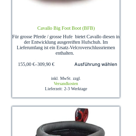
Cavallo Big Foot Boot (BFB)
Für grosse Pferde / grosse Hufe bietet Cavallo diesen in
der Entwicklung ausgereiften Hufschuh. Im
Lieferumfang ist ein Ersatz-Velcroverschlussriemen
enthalten.
Dieses
Ausführung wählen
155,00
€
–
309,90
€
Produkt
weist
mehrere
inkl. MwSt.
zzgl.
Varianten
Versandkosten
auf.
Lieferzeit:
2-3 Werktage
Die
Optionen
können
auf
der
Produktseite
gewählt
werden