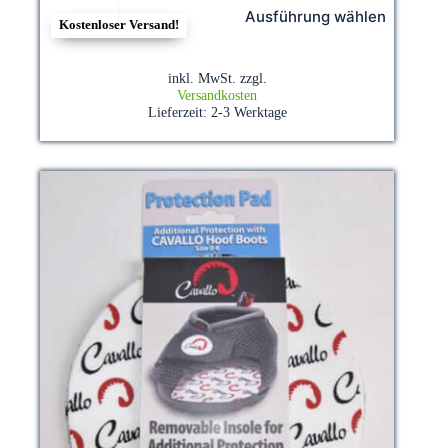
Dieses
Ausführung wählen
Produkt
Kostenloser Versand!
weist
mehrere
Varianten
inkl. MwSt.
zzgl.
auf.
Versandkosten
Die
Lieferzeit:
2-3 Werktage
Optionen
können
auf
der
Produktseite
gewählt
werden