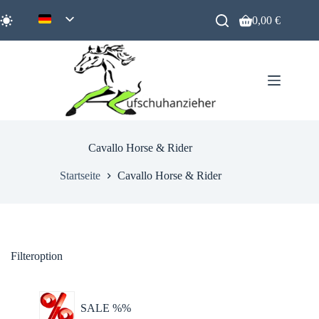
Zum
Inhalt
0,00
€
Warenkorb
springen
Cavallo Horse & Rider
Startseite
Cavallo Horse & Rider
Filteroption
SALE %%