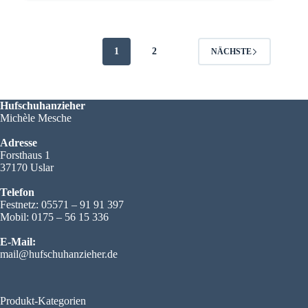
können
auf
der
Produktseite
1
2
NÄCHSTE
gewählt
werden
Hufschuhanzieher
Michèle Mesche
Adresse
Forsthaus 1
37170 Uslar
Telefon
Festnetz: 05571 – 91 91 397
Mobil: 0175 – 56 15 336
E-Mail:
mail@hufschuhanzieher.de
Produkt-Kategorien