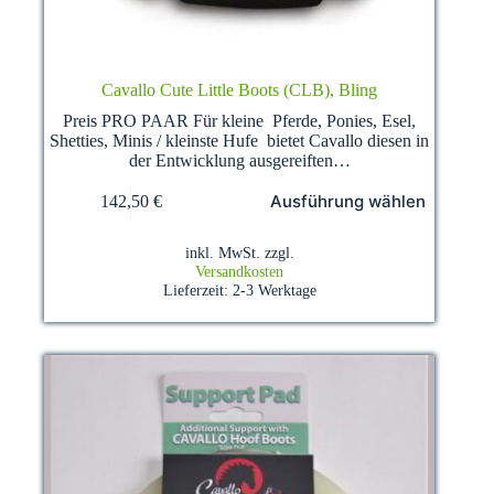
Cavallo Cute Little Boots (CLB), Bling
Preis PRO PAAR Für kleine Pferde, Ponies, Esel,
Shetties, Minis / kleinste Hufe bietet Cavallo diesen in
der Entwicklung ausgereiften…
Dieses
Ausführung wählen
142,50
€
Produkt
weist
mehrere
inkl. MwSt.
zzgl.
Varianten
Versandkosten
auf.
Lieferzeit:
2-3 Werktage
Die
Optionen
können
auf
der
Produktseite
gewählt
werden