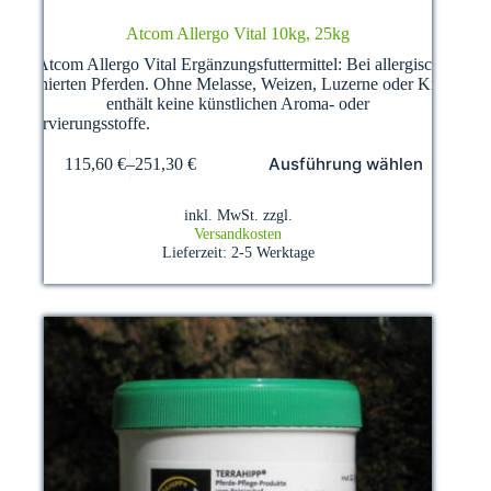
Atcom Allergo Vital 10kg, 25kg
Atcom Allergo Vital Ergänzungsfuttermittel: Bei allergisch
disponierten Pferden. Ohne Melasse, Weizen, Luzerne oder Kräuter,
enthält keine künstlichen Aroma- oder
Konservierungsstoffe.
Dieses
Ausführung wählen
115,60
€
–
251,30
€
Produkt
weist
mehrere
inkl. MwSt.
zzgl.
Varianten
Versandkosten
auf.
Lieferzeit:
2-5 Werktage
Die
Optionen
können
auf
der
Produktseite
gewählt
werden