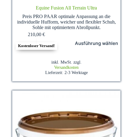
Equine Fusion All Terrain Ultra
Preis PRO PAAR optimale Anpassung an die
individuelle Hufform, weicher und flexibler Schuh,
Sohle mit optimiertem Abrollpunkt.
210,00
€
Dieses
Ausführung wählen
Produkt
Kostenloser Versand!
weist
mehrere
Varianten
inkl. MwSt.
zzgl.
auf.
Versandkosten
Die
Lieferzeit:
2-3 Werktage
Optionen
können
auf
der
Produktseite
gewählt
werden