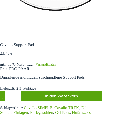
Cavallo Support Pads
23,75
€
inkl. 19 % MwSt.
zzgl.
Versandkosten
Preis PRO PAAR
Dämpfende individuell zuschneidbare Support Pads
Lieferzeit:
2-3 Werktage
Cavallo
In den Warenkorb
Support
Pads
A
Menge
Schlagwörter:
Cavallo SIMPLE
,
Cavallo TREK
,
Dünne
l
Sohlen
,
Einlagen
,
Einlegesohlen
,
Gel Pads
,
Hufabszess
,
t