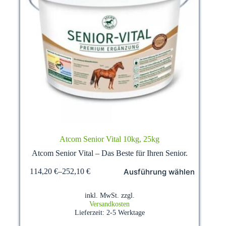
Atcom Senior Vital 10kg, 25kg
Atcom Senior Vital – Das Beste für Ihren Senior.
Dieses
Ausführung wählen
114,20
€
–
252,10
€
Produkt
weist
mehrere
inkl. MwSt.
zzgl.
Varianten
Versandkosten
auf.
Lieferzeit:
2-5 Werktage
Die