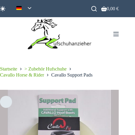
Zum
Inhalt
0,00
€
Warenkorb
springen
Startseite
> Zubehör Hufschuhe
Cavallo Horse & Rider
Cavallo Support Pads