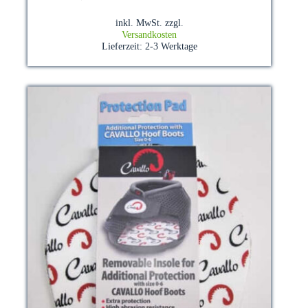
weist
mehrere
inkl. MwSt.
zzgl.
Varianten
Versandkosten
auf.
Lieferzeit:
2-3 Werktage
Die
Optionen
können
auf
der
Produktseite
gewählt
werden