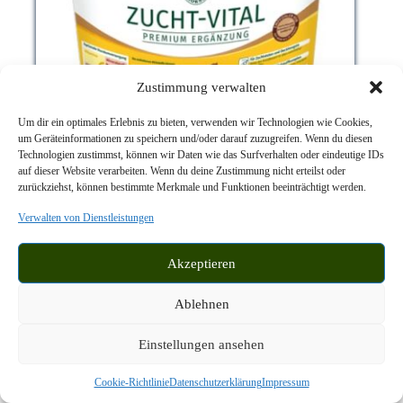
Zustimmung verwalten
Um dir ein optimales Erlebnis zu bieten, verwenden wir Technologien wie Cookies,
um Geräteinformationen zu speichern und/oder darauf zuzugreifen. Wenn du diesen
Technologien zustimmst, können wir Daten wie das Surfverhalten oder eindeutige IDs
auf dieser Website verarbeiten. Wenn du deine Zustimmung nicht erteilst oder
zurückziehst, können bestimmte Merkmale und Funktionen beeinträchtigt werden.
Atcom Zucht Vital 10kg
Verwalten von Dienstleistungen
Atcom Zucht Vital Wirkstoffreiches
Ergänzungsfuttermittel für tragende/laktierende Stuten
und Deckhengste
Akzeptieren
In den Warenkorb
120,00
€
Ablehnen
inkl. 7 % MwSt.
zzgl.
Einstellungen ansehen
Versandkosten
Lieferzeit:
2-5 Werktage
Cookie-Richtlinie
Datenschutzerklärung
Impressum