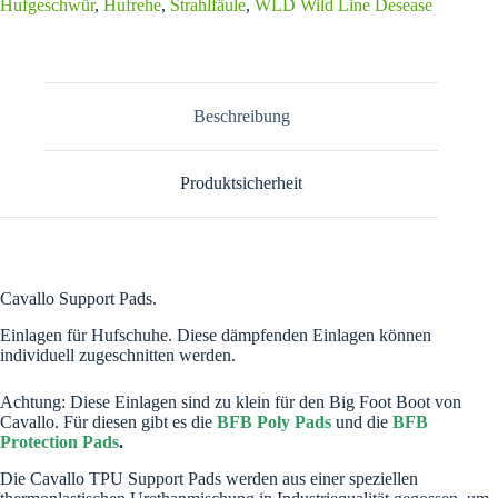
Hufgeschwür
,
Hufrehe
,
Strahlfäule
,
WLD Wild Line Desease
e
r
n
a
t
i
Beschreibung
v
e
:
Produktsicherheit
Cavallo Support Pads.
Einlagen für Hufschuhe. Diese dämpfenden Einlagen können
individuell zugeschnitten werden.
Achtung: Diese Einlagen sind zu klein für den Big Foot Boot von
Cavallo. Für diesen gibt es die
BFB Poly Pads
und die
BFB
Protection Pads
.
Die Cavallo TPU Support Pads werden aus einer speziellen