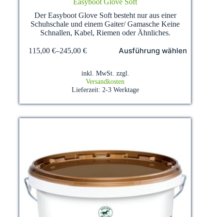
Easyboot Glove Soft
Der Easyboot Glove Soft besteht nur aus einer
Schuhschale und einem Gaiter/ Gamasche Keine
Schnallen, Kabel, Riemen oder Ähnliches.
Dieses
Ausführung wählen
115,00
€
–
245,00
€
Produkt
weist
mehrere
inkl. MwSt.
zzgl.
Varianten
Versandkosten
auf.
Lieferzeit:
2-3 Werktage
Die
Optionen
können
auf
der
Produktseite
gewählt
werden