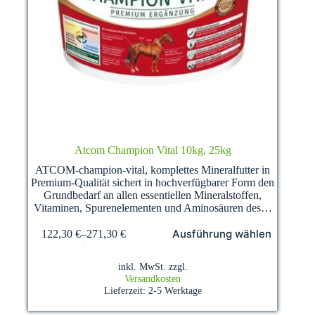
Atcom Champion Vital 10kg, 25kg
ATCOM-champion-vital, komplettes Mineralfutter in
Premium-Qualität sichert in hochverfügbarer Form den
Grundbedarf an allen essentiellen Mineralstoffen,
Vitaminen, Spurenelementen und Aminosäuren des…
Dieses
Ausführung wählen
122,30
€
–
271,30
€
Produkt
weist
mehrere
inkl. MwSt.
zzgl.
Varianten
Versandkosten
auf.
Lieferzeit:
2-5 Werktage
Die
Optionen