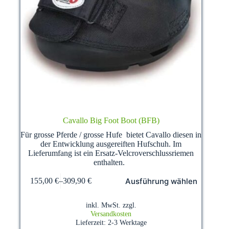
Cavallo Big Foot Boot (BFB)
Für grosse Pferde / grosse Hufe bietet Cavallo diesen in
der Entwicklung ausgereiften Hufschuh. Im
Lieferumfang ist ein Ersatz-Velcroverschlussriemen
enthalten.
Dieses
Ausführung wählen
155,00
€
–
309,90
€
Produkt
weist
mehrere
inkl. MwSt.
zzgl.
Varianten
Versandkosten
auf.
Lieferzeit:
2-3 Werktage
Die