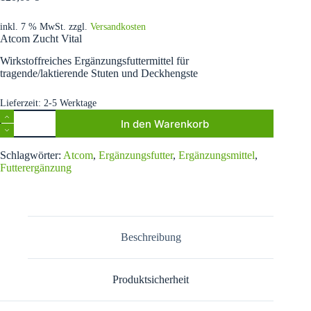
inkl. 7 % MwSt.
zzgl.
Versandkosten
Atcom Zucht Vital
Wirkstoffreiches Ergänzungsfuttermittel für
tragende/laktierende Stuten und Deckhengste
Lieferzeit:
2-5 Werktage
Atcom
In den Warenkorb
Zucht
Vital
A
10kg
Schlagwörter:
Atcom
,
Ergänzungsfutter
,
Ergänzungsmittel
,
l
Menge
Futterergänzung
t
e
r
n
a
t
Beschreibung
i
v
e
Produktsicherheit
: