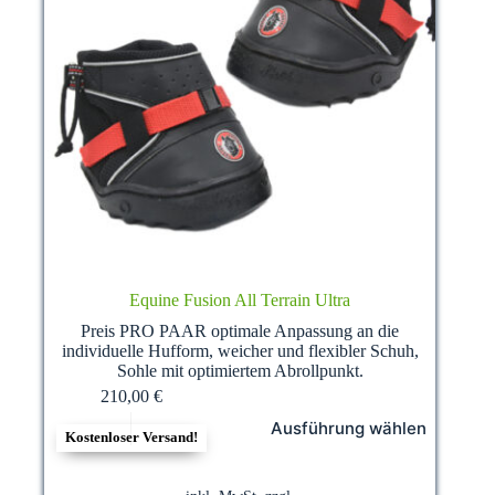
Equine Fusion All Terrain Ultra
Preis PRO PAAR optimale Anpassung an die
individuelle Hufform, weicher und flexibler Schuh,
Sohle mit optimiertem Abrollpunkt.
210,00
€
Dieses
Ausführung wählen
Produkt
Kostenloser Versand!
weist
mehrere
Varianten