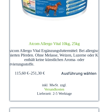
Atcom Allergo Vital 10kg, 25kg
Atcom Allergo Vital Ergänzungsfuttermittel: Bei allergisch
disponierten Pferden. Ohne Melasse, Weizen, Luzerne oder Kräuter,
enthält keine künstlichen Aroma- oder
Konservierungsstoffe.
Dieses
Ausführung wählen
115,60
€
–
251,30
€
Produkt
weist
mehrere
inkl. MwSt.
zzgl.
Varianten
Versandkosten
auf.
Lieferzeit:
2-5 Werktage
Die
Optionen
können
auf