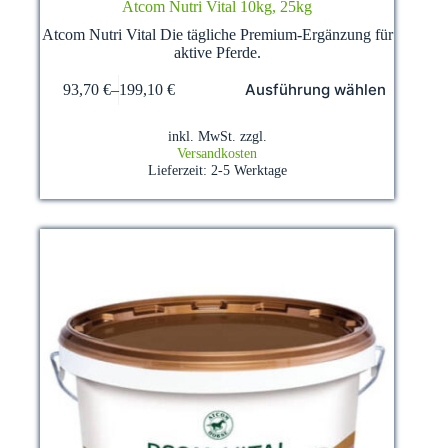
Atcom Nutri Vital 10kg, 25kg
Atcom Nutri Vital Die tägliche Premium-Ergänzung für
aktive Pferde.
Dieses
Ausführung wählen
93,70
€
–
199,10
€
Produkt
weist
mehrere
inkl. MwSt.
zzgl.
Varianten
Versandkosten
auf.
Lieferzeit:
2-5 Werktage
Die
Optionen
können
auf
der
Produktseite
gewählt
werden