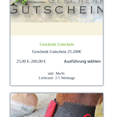
Geschenk Gutschein
Geschenk Gutschein 25-200€
Dieses
Ausführung wählen
25,00
€
–
200,00
€
Produkt
weist
mehrere
inkl. MwSt.
Varianten
Lieferzeit:
2-5 Werktage
auf.
Die
Optionen
können
auf
der
Produktseite
gewählt