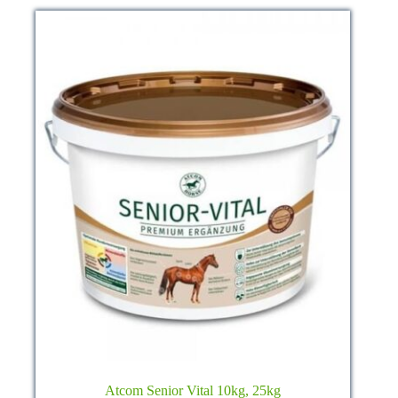
können
auf
der
Produktseite
gewählt
werden
Atcom Senior Vital 10kg, 25kg