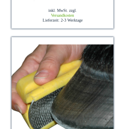
weist
mehrere
inkl. MwSt.
zzgl.
Varianten
Versandkosten
auf.
Lieferzeit:
2-3 Werktage
Die
Optionen
können
auf
der
Produktseite
gewählt
werden