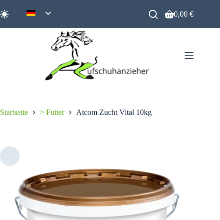
Zum
Inhalt
0,00
€
Warenkorb
springen
Startseite
> Futter
Atcom Zucht Vital 10kg