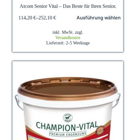
Atcom Senior Vital – Das Beste für Ihren Senior.
Dieses
Ausführung wählen
114,20
€
–
252,10
€
Produkt
weist
mehrere
inkl. MwSt.
zzgl.
Varianten
Versandkosten
auf.
Lieferzeit:
2-5 Werktage
Die
Optionen
können
auf
der
Produktseite
gewählt
werden