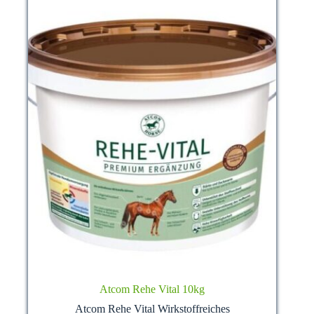
der
Produktseite
gewählt
werden
Atcom Rehe Vital 10kg
Atcom Rehe Vital Wirkstoffreiches