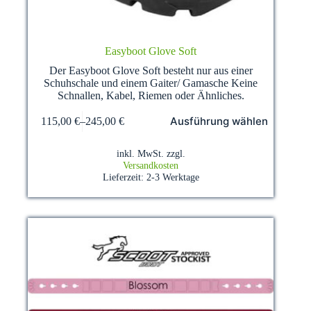
Easyboot Glove Soft
Der Easyboot Glove Soft besteht nur aus einer
Schuhschale und einem Gaiter/ Gamasche Keine
Schnallen, Kabel, Riemen oder Ähnliches.
Dieses
Ausführung wählen
115,00
€
–
245,00
€
Produkt
weist
mehrere
inkl. MwSt.
zzgl.
Varianten
Versandkosten
auf.
Lieferzeit:
2-3 Werktage
Die
Optionen
können
auf
der
Produktseite
gewählt
werden