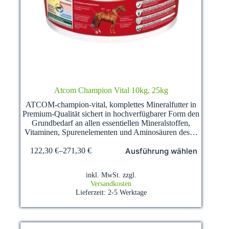
Atcom Champion Vital 10kg, 25kg
ATCOM-champion-vital, komplettes Mineralfutter in
Premium-Qualität sichert in hochverfügbarer Form den
Grundbedarf an allen essentiellen Mineralstoffen,
Vitaminen, Spurenelementen und Aminosäuren des…
Dieses
Ausführung wählen
122,30
€
–
271,30
€
Produkt
weist
mehrere
inkl. MwSt.
zzgl.
Varianten
Versandkosten
auf.
Lieferzeit:
2-5 Werktage
Die
Optionen
können
auf