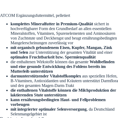
ATCOM Ergänzungsfuttermittel,
pelletiert
komplettes Mineralfutter in Premium-Qualität
sichert in
hochverfügbarer Form den Grundbedarf an allen essentiellen
Mineralstoffen, Vitaminen, Spurenelementen und Aminosäuren
von Zuchtstute und Deckhengst und beugt ernährungsbedingten
Mangelerscheinungen zuverlässig vor
mit organisch gebundenem Eisen, Kupfer, Mangan, Zink
und Selen
zur Unterstützung der gesamten Vitalität und einer
optimalen Fruchtbarkeit bzw. Spermienqualität
die enthaltenen Wirkstoffe können das gesamte
Wohlbefinden
und eine gesunde Entwicklung des Fohlens bereits im
Mutterleib unterstützen
darmunterstützender Vitalstoffkomplex
aus speziellen Hefen,
B-Vitaminen, Antioxidantien und Kräutern unterstützt Darmflora
und den gesamten Magen-Darm-Trakt
die enthaltenen Vitalstoffe können die Milchproduktion der
laktierenden Stute unterstützen
kann ernährungsbedingten Haut- und Fellproblemen
vorbeugen
mit integrierter optimaler Selenversorgung
, da Deutschland
Selenmangelgebiet ist