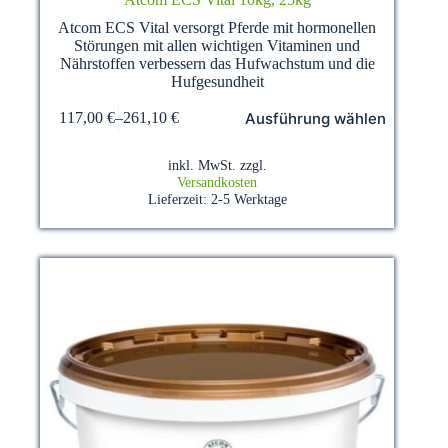
Atcom ECS Vital versorgt Pferde mit hormonellen
Störungen mit allen wichtigen Vitaminen und
Nährstoffen verbessern das Hufwachstum und die
Hufgesundheit
Dieses
Ausführung wählen
117,00
€
–
261,10
€
Produkt
weist
mehrere
inkl. MwSt.
zzgl.
Varianten
Versandkosten
auf.
Lieferzeit:
2-5 Werktage
Die
Optionen
können
auf
der
Produktseite
gewählt
werden