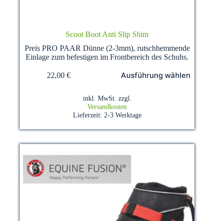
Scoot Boot Anti Slip Shim
Preis PRO PAAR Dünne (2-3mm), rutschhemmende
Einlage zum befestigen im Frontbereich des Schuhs.
Dieses
Ausführung wählen
22,00
€
Produkt
weist
mehrere
inkl. MwSt.
zzgl.
Varianten
Versandkosten
auf.
Lieferzeit:
2-3 Werktage
Die
Optionen
können
auf
der
Produktseite
gewählt
werden