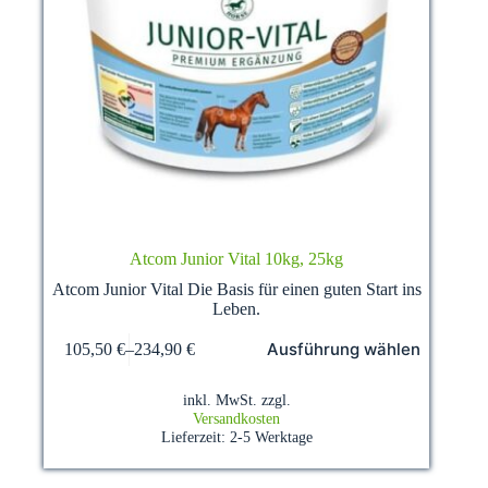
Atcom Junior Vital 10kg, 25kg
Atcom Junior Vital Die Basis für einen guten Start ins
Leben.
Dieses
Ausführung wählen
105,50
€
–
234,90
€
Produkt
weist
mehrere
inkl. MwSt.
zzgl.
Varianten
Versandkosten
auf.
Lieferzeit:
2-5 Werktage
Die
Optionen