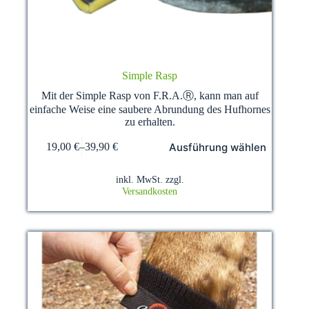
Simple Rasp
Mit der Simple Rasp von F.R.A.Ⓡ, kann man auf
einfache Weise eine saubere Abrundung des Hufhornes
zu erhalten.
Dieses
Ausführung wählen
19,00
€
–
39,90
€
Produkt
weist
mehrere
inkl. MwSt.
zzgl.
Varianten
Versandkosten
auf.
Die
Optionen
können
auf
der
Produktseite
gewählt
werden