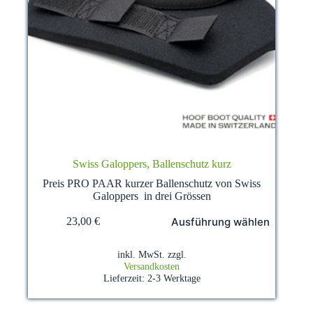
Swiss Galoppers, Ballenschutz kurz
Preis PRO PAAR kurzer Ballenschutz von Swiss
Galoppers in drei Grössen
Dieses
Ausführung wählen
23,00
€
Produkt
weist
mehrere
inkl. MwSt.
zzgl.
Varianten
Versandkosten
auf.
Lieferzeit:
2-3 Werktage
Die
Optionen
können