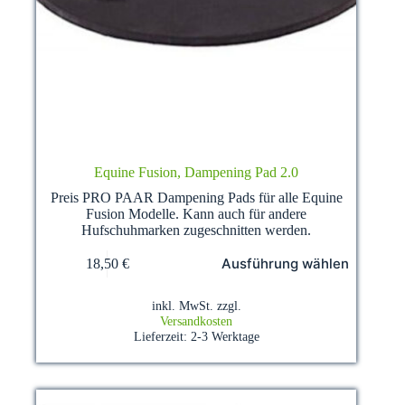
Equine Fusion, Dampening Pad 2.0
Preis PRO PAAR Dampening Pads für alle Equine
Fusion Modelle. Kann auch für andere
Hufschuhmarken zugeschnitten werden.
Dieses
Ausführung wählen
18,50
€
Produkt
weist
mehrere
inkl. MwSt.
zzgl.
Varianten
Versandkosten
auf.
Lieferzeit:
2-3 Werktage
Die
Optionen
können
auf