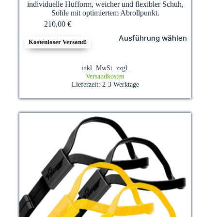
individuelle Hufform, weicher und flexibler Schuh,
Sohle mit optimiertem Abrollpunkt.
210,00
€
Dieses
Ausführung wählen
Produkt
Kostenloser Versand!
weist
mehrere
Varianten
inkl. MwSt.
zzgl.
auf.
Versandkosten
Die
Lieferzeit:
2-3 Werktage
Optionen
können
auf
der
Produktseite
gewählt
werden