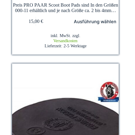
Preis PRO PAAR Scoot Boot Pads sind In den Größen
000-11 erhältlich und je nach Größe ca. 2 bis 4mm…
Dieses
Ausführung wählen
15,00
€
Produkt
weist
mehrere
inkl. MwSt.
zzgl.
Varianten
Versandkosten
auf.
Lieferzeit:
2-5 Werktage
Die
Optionen
können
auf
der
Produktseite
gewählt
werden