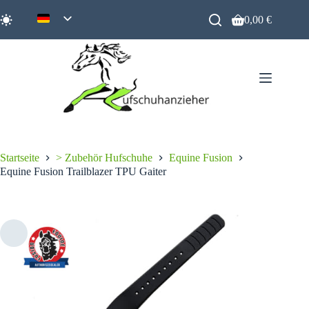
Zum
Inhalt
0,00
€
Warenkorb
springen
Startseite
> Zubehör Hufschuhe
Equine Fusion
Equine Fusion Trailblazer TPU Gaiter