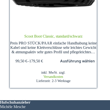
Scoot Boot Classic, standard/schwarz
Preis PRO STÜCK/PAAR einfache Handhabung keine
Kabel und keine Klettverschlüsse sehr leichtes Gewicht
& atmungsaktiv sehr gutes Profil und pflegeleichtes…
Dieses
Ausführung wählen
99,50
€
–
179,50
€
Produkt
weist
mehrere
inkl. MwSt.
zzgl.
Varianten
Versandkosten
auf.
Lieferzeit:
2-3 Werktage
Die
Optionen
können
auf
der
Hufschuhanzieher
Produktseite
Michèle Mesche