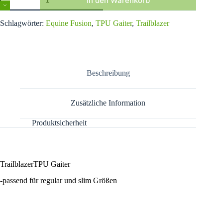
In den Warenkorb
Fusion
Trailblazer
A
TPU
Schlagwörter:
Equine Fusion
,
TPU Gaiter
,
Trailblazer
l
Gaiter
t
Menge
e
r
n
a
Beschreibung
t
i
v
Zusätzliche Information
e
:
Produktsicherheit
TrailblazerTPU Gaiter
-passend für regular und slim Größen