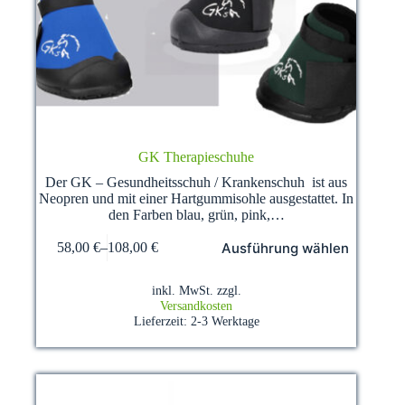
GK Therapieschuhe
Der GK – Gesundheitsschuh / Krankenschuh ist aus
Neopren und mit einer Hartgummisohle ausgestattet. In
den Farben blau, grün, pink,…
Dieses
Ausführung wählen
58,00
€
–
108,00
€
Produkt
weist
mehrere
inkl. MwSt.
zzgl.
Varianten
Versandkosten
auf.
Lieferzeit:
2-3 Werktage
Die
Optionen
können
auf
der