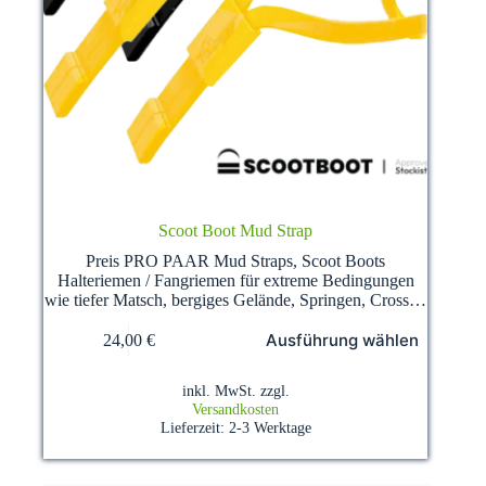
Scoot Boot Mud Strap
Preis PRO PAAR Mud Straps, Scoot Boots
Halteriemen / Fangriemen für extreme Bedingungen
wie tiefer Matsch, bergiges Gelände, Springen, Cross…
Dieses
Ausführung wählen
24,00
€
Produkt
weist
mehrere
inkl. MwSt.
zzgl.
Varianten
Versandkosten
auf.
Lieferzeit:
2-3 Werktage
Die
Optionen
können