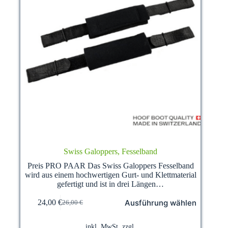
Swiss Galoppers, Fesselband
Preis PRO PAAR Das Swiss Galoppers Fesselband
wird aus einem hochwertigen Gurt- und Klettmaterial
gefertigt und ist in drei Längen…
Dieses
Ausführung wählen
24,00
€
26,00
€
Produkt
Ursprünglicher
Aktueller
weist
Preis
Preis
mehrere
war:
ist:
inkl. MwSt.
zzgl.