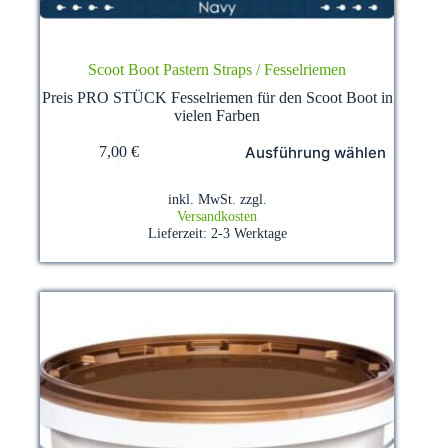
Scoot Boot Pastern Straps / Fesselriemen
Preis PRO STÜCK Fesselriemen für den Scoot Boot in
vielen Farben
Dieses
Ausführung wählen
7,00
€
Produkt
weist
mehrere
inkl. MwSt.
zzgl.
Varianten
Versandkosten
auf.
Lieferzeit:
2-3 Werktage
Die
Optionen
können
auf
der
Produktseite
gewählt
werden