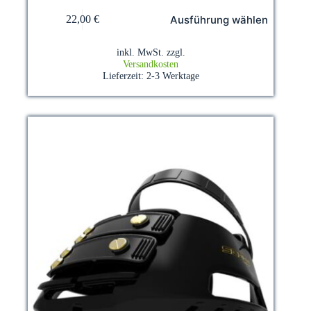
Dieses
Ausführung wählen
22,00
€
Produkt
weist
mehrere
inkl. MwSt.
zzgl.
Varianten
Versandkosten
auf.
Lieferzeit:
2-3 Werktage
Die
Optionen
können
auf
der
Produktseite
gewählt
werden