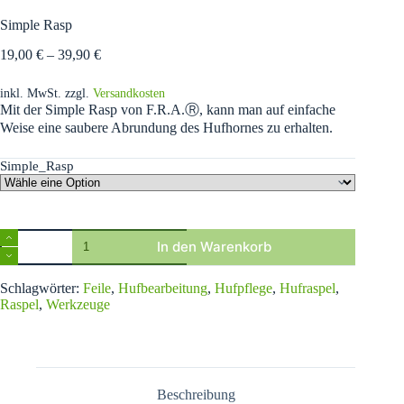
Simple Rasp
19,00
€
–
39,90
€
inkl. MwSt.
zzgl.
Versandkosten
Mit der Simple Rasp von F.R.A.Ⓡ, kann man auf einfache
Weise eine saubere Abrundung des Hufhornes zu erhalten.
Simple_Rasp
Simple
In den Warenkorb
Rasp
Menge
A
Schlagwörter:
Feile
,
Hufbearbeitung
,
Hufpflege
,
Hufraspel
,
l
Raspel
,
Werkzeuge
t
e
r
n
a
t
Beschreibung
i