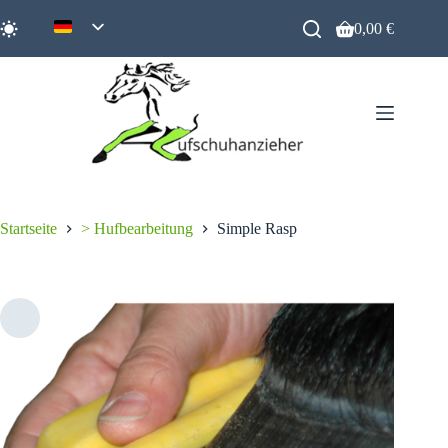
Zum
Inhalt
0,00
€
Warenkorb
springen
Startseite
> Hufbearbeitung
Simple Rasp