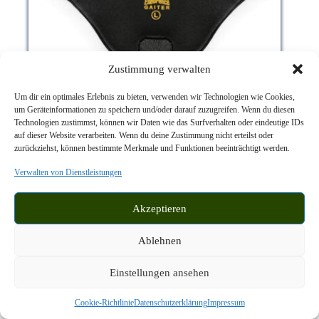
Zustimmung verwalten
Um dir ein optimales Erlebnis zu bieten, verwenden wir Technologien wie Cookies,
um Geräteinformationen zu speichern und/oder darauf zuzugreifen. Wenn du diesen
Technologien zustimmst, können wir Daten wie das Surfverhalten oder eindeutige IDs
auf dieser Website verarbeiten. Wenn du deine Zustimmung nicht erteilst oder
zurückziehst, können bestimmte Merkmale und Funktionen beeinträchtigt werden.
Verwalten von Dienstleistungen
Scoot Boot ENDURANCE Gaiter
Akzeptieren
Preis PRO PAAR Endurance-Gaiter umschließen den
Huf auch seitlich.
Ablehnen
Dieses
Ausführung wählen
33,00
€
Produkt
Einstellungen ansehen
weist
mehrere
inkl. MwSt.
zzgl.
Varianten
Cookie-Richtlinie
Datenschutzerklärung
Impressum
Versandkosten
auf.
Lieferzeit:
2-5 Werktage