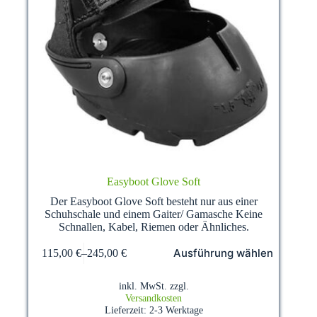
Easyboot Glove Soft
Der Easyboot Glove Soft besteht nur aus einer
Schuhschale und einem Gaiter/ Gamasche Keine
Schnallen, Kabel, Riemen oder Ähnliches.
Dieses
Ausführung wählen
115,00
€
–
245,00
€
Produkt
weist
mehrere
inkl. MwSt.
zzgl.
Varianten
Versandkosten
auf.
Lieferzeit:
2-3 Werktage