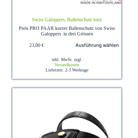
Swiss Galoppers, Ballenschutz kurz
Preis PRO PAAR kurzer Ballenschutz von Swiss
Galoppers in drei Grössen
Dieses
Ausführung wählen
23,00
€
Produkt
weist
mehrere
inkl. MwSt.
zzgl.
Varianten
Versandkosten
auf.
Lieferzeit:
2-3 Werktage
Die
Optionen
können
auf
der
Produktseite
gewählt
werden