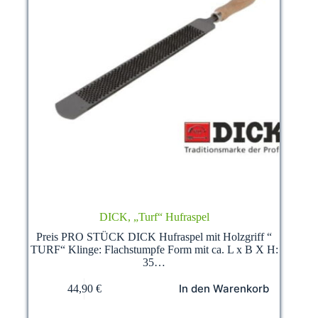
DICK, „Turf“ Hufraspel
Preis PRO STÜCK DICK Hufraspel mit Holzgriff “
TURF“ Klinge: Flachstumpfe Form mit ca. L x B X H:
35…
In den Warenkorb
44,90
€