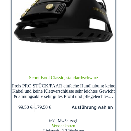
Scoot Boot Classic, standard/schwarz
Preis PRO STÜCK/PAAR einfache Handhabung keine
Kabel und keine Klettverschlüsse sehr leichtes Gewicht
& atmungsaktiv sehr gutes Profil und pflegeleichtes…
Dieses
Ausführung wählen
99,50
€
–
179,50
€
Produkt
weist
mehrere
inkl. MwSt.
zzgl.
Varianten
Versandkosten
auf.
Lieferzeit:
2-3 Werktage