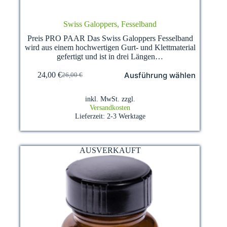
Swiss Galoppers, Fesselband
Preis PRO PAAR Das Swiss Galoppers Fesselband
wird aus einem hochwertigen Gurt- und Klettmaterial
gefertigt und ist in drei Längen…
Dieses
Ausführung wählen
24,00
€
26,00
€
Produkt
Ursprünglicher
Aktueller
weist
Preis
Preis
mehrere
war:
ist:
inkl. MwSt.
zzgl.
Varianten
26,00 €
24,00 €.
Versandkosten
auf.
Lieferzeit:
2-3 Werktage
Die
Optionen
können
auf
AUSVERKAUFT
der
Produktseite
gewählt
werden