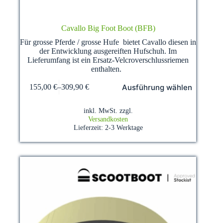
Cavallo Big Foot Boot (BFB)
Für grosse Pferde / grosse Hufe bietet Cavallo diesen in
der Entwicklung ausgereiften Hufschuh. Im
Lieferumfang ist ein Ersatz-Velcroverschlussriemen
enthalten.
Dieses
Ausführung wählen
155,00
€
–
309,90
€
Produkt
weist
mehrere
inkl. MwSt.
zzgl.
Varianten
Versandkosten
auf.
Lieferzeit:
2-3 Werktage
Die
Optionen
können
auf
der
Produktseite
gewählt
werden