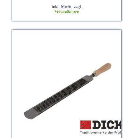
mehrere
inkl. MwSt.
zzgl.
Varianten
Versandkosten
auf.
Die
Optionen
können
auf
der
Produktseite
gewählt
werden