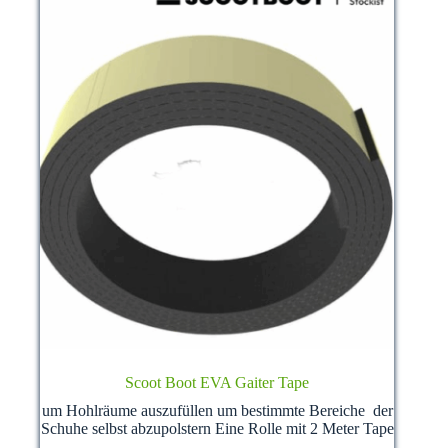
gewählt
werden
Scoot Boot EVA Gaiter Tape
um Hohlräume auszufüllen um bestimmte Bereiche der
Schuhe selbst abzupolstern Eine Rolle mit 2 Meter Tape