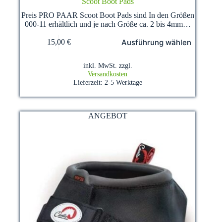
Scoot Boot Pads
Preis PRO PAAR Scoot Boot Pads sind In den Größen
000-11 erhältlich und je nach Größe ca. 2 bis 4mm…
Dieses
Ausführung wählen
15,00
€
Produkt
weist
mehrere
inkl. MwSt.
zzgl.
Varianten
Versandkosten
auf.
Lieferzeit:
2-5 Werktage
Die
Optionen
können
auf
ANGEBOT
der
Produktseite
gewählt
werden