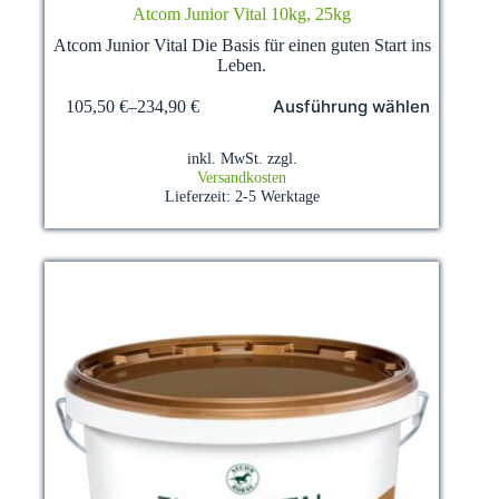
Atcom Junior Vital 10kg, 25kg
Atcom Junior Vital Die Basis für einen guten Start ins
Leben.
Dieses
Ausführung wählen
105,50
€
–
234,90
€
Produkt
weist
mehrere
inkl. MwSt.
zzgl.
Varianten
Versandkosten
auf.
Lieferzeit:
2-5 Werktage
Die
Optionen
können
auf
der
Produktseite
gewählt
werden