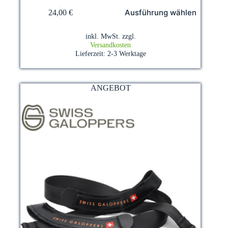
Dieses
Ausführung wählen
24,00
€
Produkt
weist
mehrere
inkl. MwSt.
zzgl.
Varianten
Versandkosten
auf.
Lieferzeit:
2-3 Werktage
Die
Optionen
können
auf
ANGEBOT
der
Produktseite
gewählt
werden