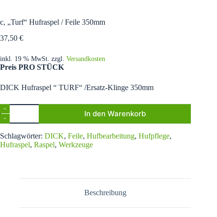
c, „Turf“ Hufraspel / Feile 350mm
37,50
€
inkl. 19 % MwSt.
zzgl.
Versandkosten
Preis PRO STÜCK
DICK Hufraspel “ TURF“ /Ersatz-Klinge 350mm
c,
In den Warenkorb
"Turf"
Hufraspel
A
/
Schlagwörter:
DICK
,
Feile
,
Hufbearbeitung
,
Hufpflege
,
l
Feile
Hufraspel
,
Raspel
,
Werkzeuge
t
350mm
e
Menge
r
n
a
t
Beschreibung
i
v
e