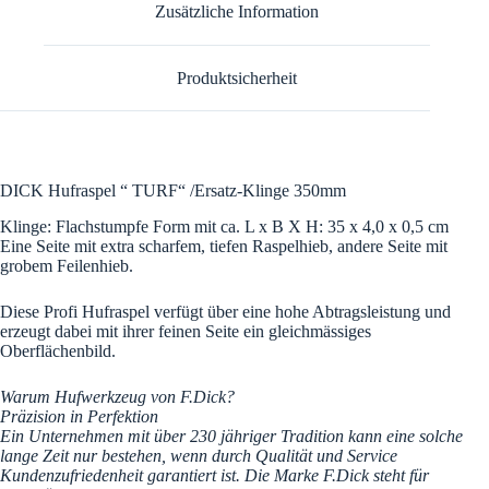
Zusätzliche Information
:
Produktsicherheit
DICK Hufraspel “ TURF“ /Ersatz-Klinge 350mm
Klinge: Flachstumpfe Form mit ca. L x B X H: 35 x 4,0 x 0,5 cm
Eine Seite mit extra scharfem, tiefen Raspelhieb, andere Seite mit
grobem Feilenhieb.
Diese Profi Hufraspel verfügt über eine hohe Abtragsleistung und
erzeugt dabei mit ihrer feinen Seite ein gleichmässiges
Oberflächenbild.
Warum Hufwerkzeug von F.Dick?
Präzision in Perfektion
Ein Unternehmen mit über 230 jähriger Tradition kann eine solche
lange Zeit nur bestehen, wenn durch Qualität und Service
Kundenzufriedenheit garantiert ist. Die Marke F.Dick steht für