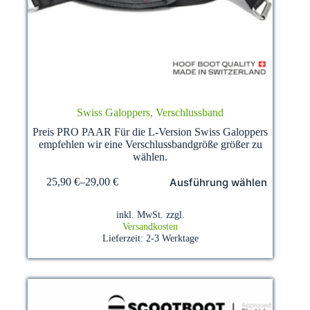
Swiss Galoppers, Verschlussband
Preis PRO PAAR Für die L-Version Swiss Galoppers
empfehlen wir eine Verschlussbandgröße größer zu
wählen.
Dieses
Ausführung wählen
25,90
€
–
29,00
€
Produkt
weist
mehrere
inkl. MwSt.
zzgl.
Varianten
Versandkosten
auf.
Lieferzeit:
2-3 Werktage
Die
Optionen
können
auf
der
Produktseite