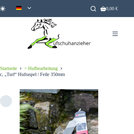
Zum
Inhalt
0,00
€
Warenkorb
springen
Startseite
> Hufbearbeitung
c, „Turf“ Hufraspel / Feile 350mm