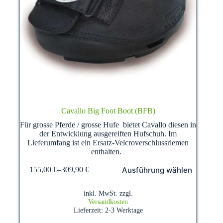
Cavallo Big Foot Boot (BFB)
Für grosse Pferde / grosse Hufe bietet Cavallo diesen in
der Entwicklung ausgereiften Hufschuh. Im
Lieferumfang ist ein Ersatz-Velcroverschlussriemen
enthalten.
Dieses
Ausführung wählen
155,00
€
–
309,90
€
Produkt
weist
mehrere
inkl. MwSt.
zzgl.
Varianten
Versandkosten
auf.
Lieferzeit:
2-3 Werktage
Die