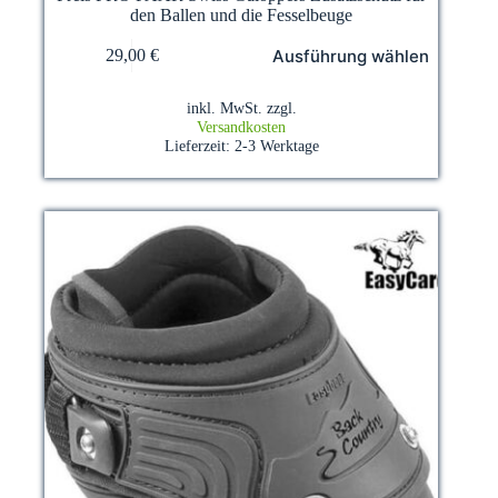
den Ballen und die Fesselbeuge
Dieses
Ausführung wählen
29,00
€
Produkt
weist
mehrere
inkl. MwSt.
zzgl.
Varianten
Versandkosten
auf.
Lieferzeit:
2-3 Werktage
Die
Optionen
können
auf
der
Produktseite
gewählt
werden