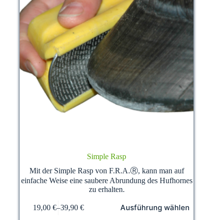
Simple Rasp
Mit der Simple Rasp von F.R.A.Ⓡ, kann man auf
einfache Weise eine saubere Abrundung des Hufhornes
zu erhalten.
Dieses
Ausführung wählen
19,00
€
–
39,90
€
Produkt
weist