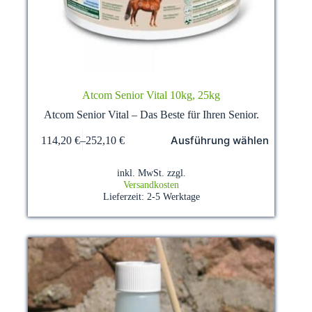
Atcom Senior Vital 10kg, 25kg
Atcom Senior Vital – Das Beste für Ihren Senior.
Dieses
Ausführung wählen
114,20
€
–
252,10
€
Produkt
weist
mehrere
inkl. MwSt.
zzgl.
Varianten
Versandkosten
auf.
Lieferzeit:
2-5 Werktage
Die
Optionen
können
auf
der
Produktseite
gewählt
werden