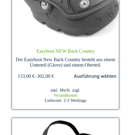
Easyboot NEW Back Country
Der Easyboot New Back Country besteht aus einem
Unterteil (Glove) und einem Oberteil.
Dieses
Ausführung wählen
133,00
€
–
302,00
€
Produkt
weist
mehrere
inkl. MwSt.
zzgl.
Varianten
Versandkosten
auf.
Lieferzeit:
2-3 Werktage
Die
Optionen
können
auf
der
Produktseite