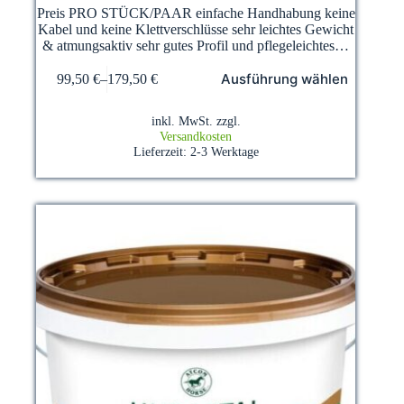
Preis PRO STÜCK/PAAR einfache Handhabung keine
Kabel und keine Klettverschlüsse sehr leichtes Gewicht
& atmungsaktiv sehr gutes Profil und pflegeleichtes…
Dieses
Ausführung wählen
99,50
€
–
179,50
€
Produkt
weist
mehrere
inkl. MwSt.
zzgl.
Varianten
Versandkosten
auf.
Lieferzeit:
2-3 Werktage
Die
Optionen
können
auf
der
Produktseite
gewählt
werden