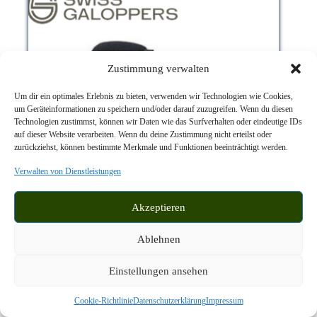
Produktseite
gewählt
werden
Zustimmung verwalten
Um dir ein optimales Erlebnis zu bieten, verwenden wir Technologien wie Cookies,
um Geräteinformationen zu speichern und/oder darauf zuzugreifen. Wenn du diesen
Technologien zustimmst, können wir Daten wie das Surfverhalten oder eindeutige IDs
auf dieser Website verarbeiten. Wenn du deine Zustimmung nicht erteilst oder
zurückziehst, können bestimmte Merkmale und Funktionen beeinträchtigt werden.
Verwalten von Dienstleistungen
Akzeptieren
Ablehnen
Einstellungen ansehen
Swiss Galoppers, Ballenschutz kurz
Preis PRO PAAR kurzer Ballenschutz von Swiss
Cookie-Richtlinie
Datenschutzerklärung
Impressum
Galoppers in drei Grössen