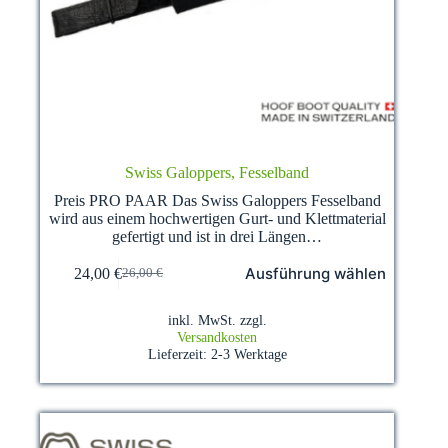
Swiss Galoppers, Fesselband
Preis PRO PAAR Das Swiss Galoppers Fesselband
wird aus einem hochwertigen Gurt- und Klettmaterial
gefertigt und ist in drei Längen…
Dieses
Ausführung wählen
24,00
€
26,00
€
Produkt
Ursprünglicher
Aktueller
weist
Preis
Preis
mehrere
war:
ist:
inkl. MwSt.
zzgl.
Varianten
26,00 €
24,00 €.
Versandkosten
auf.
Lieferzeit:
2-3 Werktage
Die
Optionen
können
auf
der