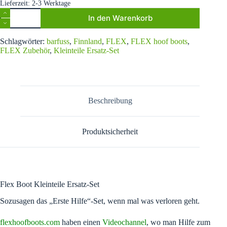
Lieferzeit:
2-3 Werktage
Flex
In den Warenkorb
Boot
Kleinteile
A
Ersatz-
Schlagwörter:
barfuss
,
Finnland
,
FLEX
,
FLEX hoof boots
,
l
Set
FLEX Zubehör
,
Kleinteile Ersatz-Set
t
Menge
e
r
n
a
t
Beschreibung
i
v
e
Produktsicherheit
:
Flex Boot Kleinteile Ersatz-Set
Sozusagen das „Erste Hilfe“-Set, wenn mal was verloren geht.
flexhoofboots.com
haben einen
Videochannel
, wo man Hilfe zum