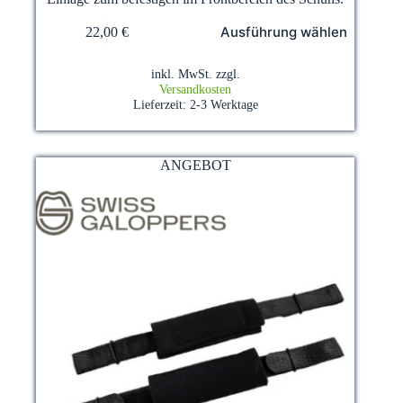
Dieses
Ausführung wählen
22,00
€
Produkt
weist
mehrere
inkl. MwSt.
zzgl.
Varianten
Versandkosten
auf.
Lieferzeit:
2-3 Werktage
Die
Optionen
können
auf
ANGEBOT
der
Produktseite
gewählt
werden