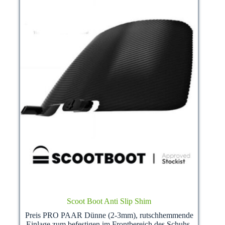
Produktseite
gewählt
werden
Scoot Boot Anti Slip Shim
Preis PRO PAAR Dünne (2-3mm), rutschhemmende
Einlage zum befestigen im Frontbereich des Schuhs.