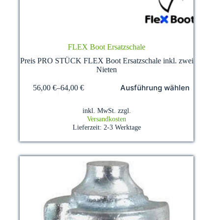
FLEX Boot Ersatzschale
Preis PRO STÜCK FLEX Boot Ersatzschale inkl. zwei
Nieten
Dieses
Ausführung wählen
56,00
€
–
64,00
€
Produkt
weist
mehrere
inkl. MwSt.
zzgl.
Varianten
Versandkosten
auf.
Lieferzeit:
2-3 Werktage
Die
Optionen
können
auf
der
Produktseite
gewählt
werden