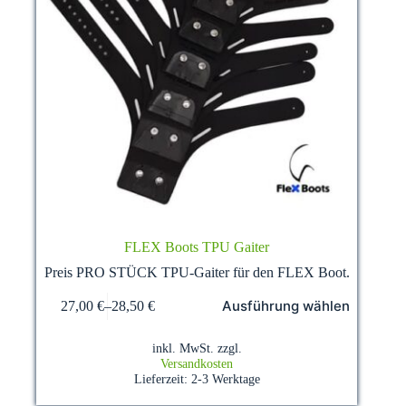
FLEX Boots TPU Gaiter
Preis PRO STÜCK TPU-Gaiter für den FLEX Boot.
Dieses
Ausführung wählen
27,00
€
–
28,50
€
Produkt
weist
mehrere
inkl. MwSt.
zzgl.
Varianten
Versandkosten
auf.
Lieferzeit:
2-3 Werktage
Die