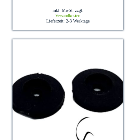
weist
mehrere
inkl. MwSt.
zzgl.
Varianten
Versandkosten
auf.
Lieferzeit:
2-3 Werktage
Die
Optionen
können
auf
der
Produktseite
gewählt
werden