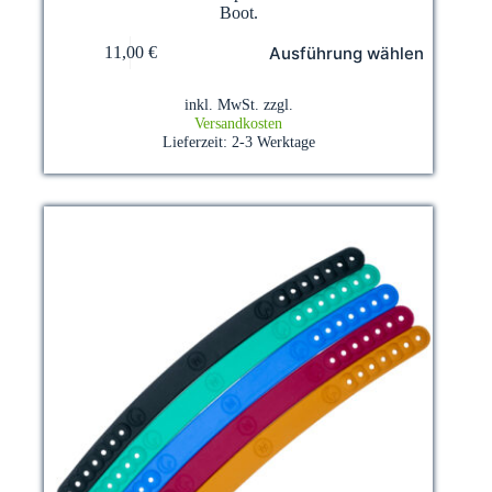
Boot.
Dieses
Ausführung wählen
11,00
€
Produkt
weist
mehrere
inkl. MwSt.
zzgl.
Varianten
Versandkosten
auf.
Lieferzeit:
2-3 Werktage
Die
Optionen
können
auf
der
Produktseite
gewählt
werden