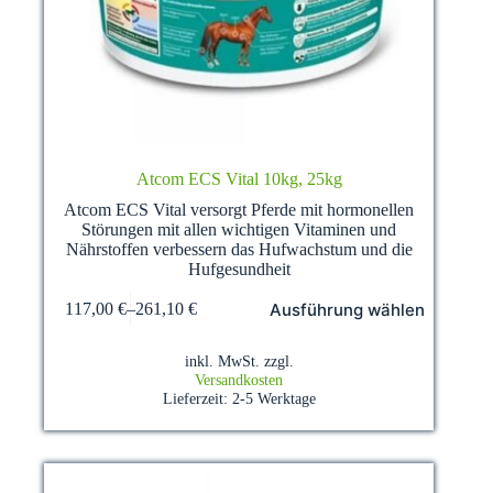
Atcom ECS Vital 10kg, 25kg
Atcom ECS Vital versorgt Pferde mit hormonellen
Störungen mit allen wichtigen Vitaminen und
Nährstoffen verbessern das Hufwachstum und die
Hufgesundheit
Dieses
Ausführung wählen
117,00
€
–
261,10
€
Produkt
weist
mehrere
inkl. MwSt.
zzgl.
Varianten
Versandkosten
auf.
Lieferzeit:
2-5 Werktage
Die
Optionen
können
auf
der