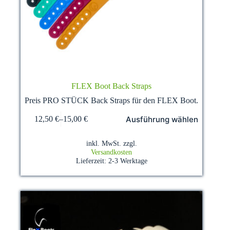
FLEX Boot Back Straps
Preis PRO STÜCK Back Straps für den FLEX Boot.
Dieses
Ausführung wählen
12,50
€
–
15,00
€
Produkt
weist
mehrere
inkl. MwSt.
zzgl.
Varianten
Versandkosten
auf.
Lieferzeit:
2-3 Werktage
Die
Optionen
können
auf
der
Produktseite
gewählt