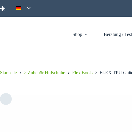
Zum
Inhalt
springen
Shop
Beratung / Tes
Startseite
> Zubehör Hufschuhe
Flex Boots
FLEX TPU Gaite