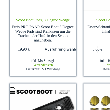
Scoot Boot Pads, 3 Degree Wedge
Scoot Bo
Preis PRO PAAR Scoot Boot 3 Degree
Ersatz-Schrau
Wedge Pads sind Keilkissen um die
Inha
Trachten der Hufe in den Scoots
anzuheben.
Dieses
Ausführung wählen
19,90
€
8,00
€
Produkt
weist
mehrere
inkl. MwSt.
zzgl.
inkl. 
Varianten
Versandkosten
Ve
auf.
Lieferzeit:
2-3 Werktage
Lieferz
Die
Optionen
können
auf
der
Produktseite
gewählt
werden