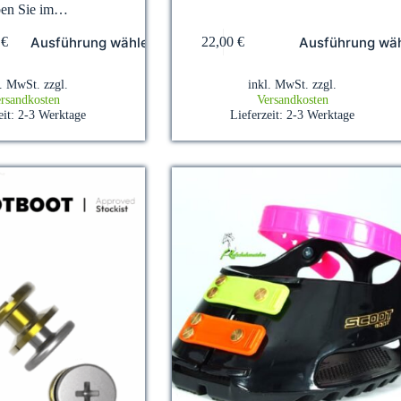
ben Sie im…
Dieses
Ausführung wählen
Ausführung wä
0
€
22,00
€
Produkt
weist
mehrere
l. MwSt.
zzgl.
inkl. MwSt.
zzgl.
Varianten
rsandkosten
Versandkosten
auf.
eit:
2-3 Werktage
Lieferzeit:
2-3 Werktage
Die
Optionen
können
auf
der
Produktseite
gewählt
werden