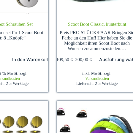
ot Schrauben Set
Scoot Boot Classic, kunterbunt
benset für 1 Scoot Boot
Preis PRO STÜCK/PAAR Bringen Si
lt: 8 „Knöpfe“
Farbe an den Huf! Hier haben Sie die
Möglichkeit ihren Scoot Boot nach
Wunsch zusammenzustellen.…
Dieses
In den Warenkorb
Ausführung wä
109,50
€
–
200,00
€
Produkt
weist
mehrere
19 % MwSt.
zzgl.
inkl. MwSt.
zzgl.
Varianten
rsandkosten
Versandkosten
auf.
eit:
2-3 Werktage
Lieferzeit:
2-3 Werktage
Die
Optionen
können
auf
der
Produktseite
gewählt
werden