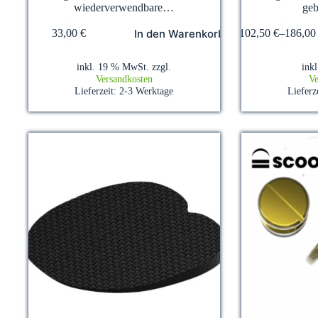
wiederverwendbare…
ge
Dieses
In den Warenkorb
33,00
€
102,50
€
–
186,0
Produkt
weist
mehrere
inkl. 19 % MwSt.
zzgl.
ink
Varianten
Versandkosten
Ve
auf.
Lieferzeit:
2-3 Werktage
Lieferz
Die
Optionen
können
auf
der
Produktseite
gewählt
werden