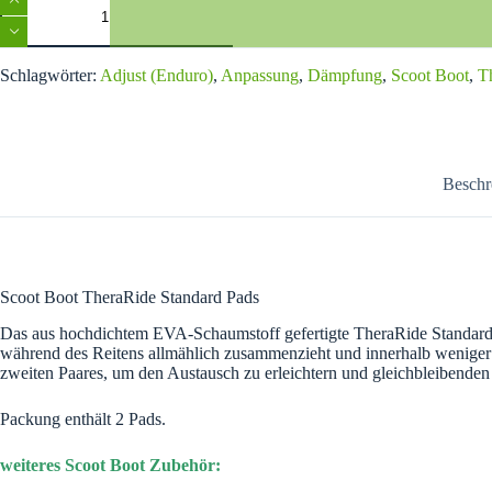
Boot
TheraRide
Standard
A
Pads
Schlagwörter:
Adjust (Enduro)
,
Anpassung
,
Dämpfung
,
Scoot Boot
,
T
l
Menge
t
e
r
n
a
Beschr
t
i
v
e
:
Scoot Boot TheraRide Standard Pads
Das aus hochdichtem EVA-Schaumstoff gefertigte TheraRide Standard Pad 
während des Reitens allmählich zusammenzieht und innerhalb weniger T
zweiten Paares, um den Austausch zu erleichtern und gleichbleibende
Packung enthält 2 Pads.
weiteres Scoot Boot Zubehör: