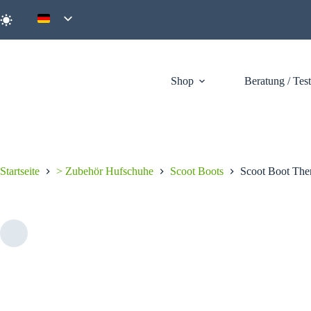
Zum
Inhalt
springen
Shop
Beratung / Tes
Startseite
> Zubehör Hufschuhe
Scoot Boots
Scoot Boot The