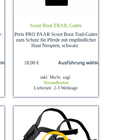
Scoot Boot TRAIL Gaiter
e
Preis PRO PAAR Scoot Boot Trail-Gaiter
zum Schutz für Pferde mit empfindlicher
Haut Neopren, schwarz
Dieses
hlen
Ausführung wählen
18,00
€
Produkt
weist
mehrere
inkl. MwSt.
zzgl.
Varianten
Versandkosten
auf.
Lieferzeit:
2-3 Werktage
Die
Optionen
können
auf
der
Produktseite
gewählt
werden