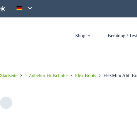
Zum
Inhalt
springen
Shop
Beratung / Tes
Startseite
> Zubehör Hufschuhe
Flex Boots
FlexMini Ahti Er