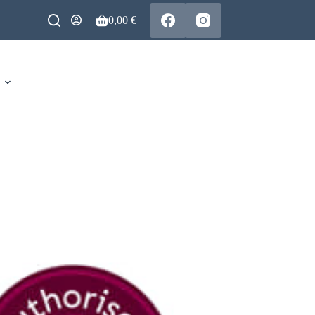
0,00
€
Warenkorb